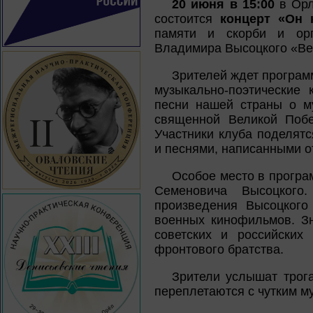
20 июня в 15:00
в Орл
состоится
концерт «Он 
памяти и скорби и орг
Владимира Высоцкого «Ве
Зрителей ждет программ
музыкально-поэтические 
песни нашей страны о му
священной Великой Побе
Участники клуба поделят
и песнями, написанными от
Особое место в програ
Семеновича Высоцкого
произведения Высоцког
военных кинофильмов. Зн
советских и российских
фронтового братства.
Зрители услышат трога
переплетаются с чутким 