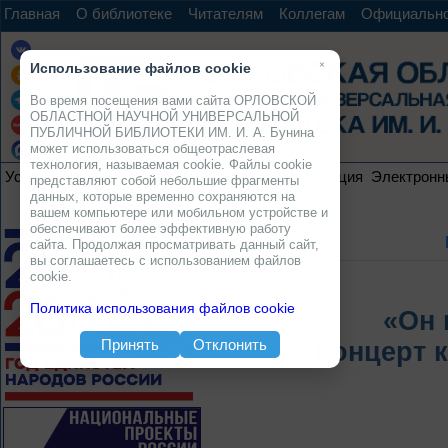
Главная
О библиотеке
Читателям
Коллегам
Официальн
×
Использование файлов cookie
Во время посещения вами сайта ОРЛОВСКОЙ
ОБЛАСТНОЙ НАУЧНОЙ УНИВЕРСАЛЬНОЙ
ПУБЛИЧНОЙ БИБЛИОТЕКИ ИМ. И. А. Бунина
может использоваться общеотраслевая
технология, называемая cookie. Файлы cookie
Услуги
Ресурсы
Проекты
Электронная коллекция
Электронн
представляют собой небольшие фрагменты
данных, которые временно сохраняются на
вашем компьютере или мобильном устройстве и
обеспечивают более эффективную работу
сайта. Продолжая просматривать данный сайт,
вы соглашаетесь с использованием файлов
cookie.
Политика использования файлов cookie
«Он 
Принять
Отклонить
Концерт 