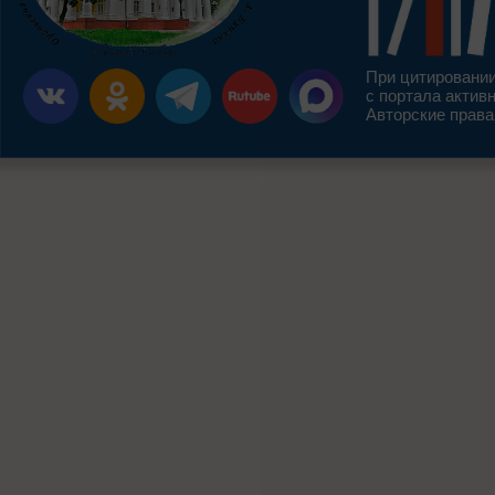
При цитировании
с портала актив
Авторские права