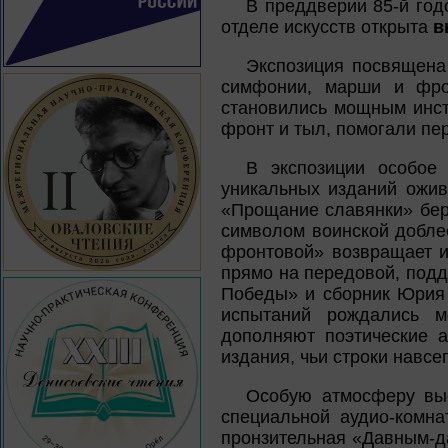
В преддверии 85-й го
отделе искусств открыта
в
Экспозиция посвящена
симфонии, марши и фро
становились мощным инст
фронт и тыл, помогали пе
В экспозиции особое 
уникальных изданий ожив
«Прощание славянки» бер
символом воинской добле
фронтовой» возвращает и
прямо на передовой, подд
Победы» и сборник Юрия 
испытаний рождались м
дополняют поэтические 
издания, чьи строки навсе
Особую атмосферу выс
специальной аудио-комна
пронзительная «Давным-д