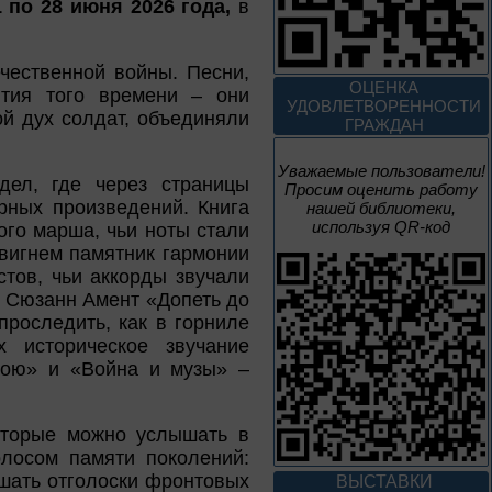
1 по 28 июня 2026 года,
в
3 – 17 августа
чественной войны. Песни,
Век Аполлинария
ОЦЕНКА
тия того времени – они
УДОВЛЕТВОРЕННОСТИ
й дух солдат, объединяли
К 170-летию со дня рождения
ГРАЖДАН
живописца
А. М. Васнецова
Уважаемые пользователи!
дел, где через страницы
Просим оценить работу
2 июня – 20
рных произведений. Книга
нашей библиотеки,
августа
используя QR-код
го марша, чьи ноты стали
Человек и природа
вигнем памятник гармонии
тов, чьи аккорды звучали
е Сюзанн Амент «Допеть до
роследить, как в горниле
 историческое звучание
10 – 24 августа
бою» и «Война и музы» –
Мгновения
оторые можно услышать в
олосом памяти поколений:
95 лет со дня рождения
шать отголоски фронтовых
композитора Микаэла
ВЫСТАВКИ