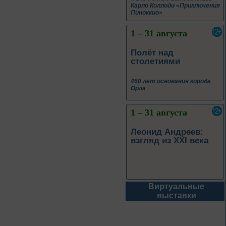
Карло Коллоди «Приключения
Пиноккио»
1 – 31 августа
Полёт над
столетиями
460 лет основания города
Орла
1 – 31 августа
Леонид Андреев:
взгляд из XXI века
Виртуальные
1 – 31 августа
выставки
Новые книги – новые
знания