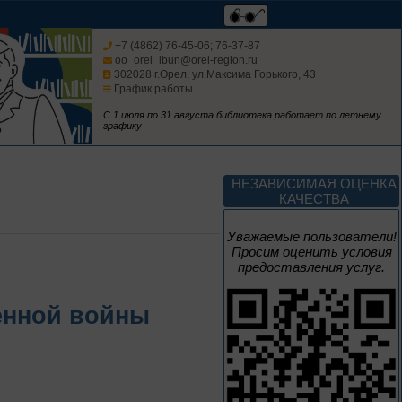
Мастера кисти:
галерея талантов
+7 (4862) 76-45-06; 76-37-87
oo_orel_lbun@orel-region.ru
302028 г.Орел, ул.Максима Горького, 43
График работы
Цикл выставок литературы
С 1 июля по 31 августа библиотека работает по летнему
графику
До конца года
Творец и муза
НЕЗАВИСИМАЯ ОЦЕНКА
КАЧЕСТВА
Цикл выставок литературы
Уважаемые пользователи!
Просим оценить условия
предоставления услуг.
4 – 14 августа
В борьбе против
венной войны
нацизма мы были
вместе
Великая Победа народов
многонациональной страны