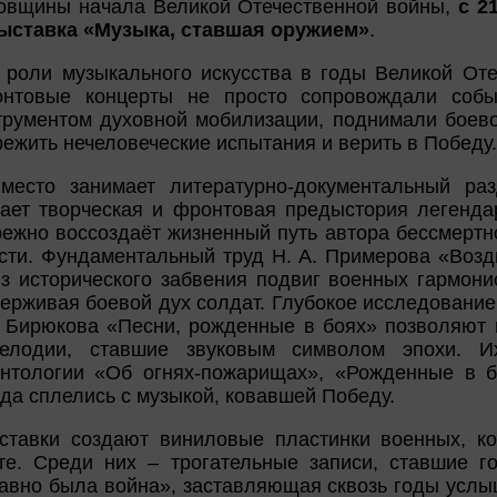
довщины начала Великой Отечественной войны,
с 2
ыставка «Музыка, ставшая оружием»
.
 роли музыкального искусства в годы Великой Оте
нтовые концерты не просто сопровождали собы
рументом духовной мобилизации, поднимали боево
режить нечеловеческие испытания и верить в Победу.
место занимает литературно-документальный раз
ает творческая и фронтовая предыстория легенда
ежно воссоздаёт жизненный путь автора бессмертно
сти. Фундаментальный труд Н. А. Примерова «Возд
з исторического забвения подвиг военных гармонис
ерживая боевой дух солдат. Глубокое исследовани
Бирюкова «Песни, рожденные в боях» позволяют п
елодии, ставшие звуковым символом эпохи. Их
антологии «Об огнях-пожарищах», «Рожденные в 
гда сплелись с музыкой, ковавшей Победу.
тавки создают виниловые пластинки военных, к
те. Среди них – трогательные записи, ставшие г
авно была война», заставляющая сквозь годы услы