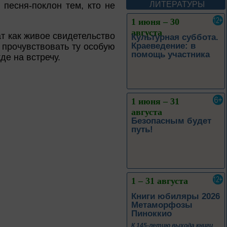
Леоновича Таривердиева
ЛИТЕРАТУРЫ
 песня-поклон тем, кто не
1 июня – 30
августа
т как живое свидетельство
Культурная суббота.
Краеведение: в
 прочувствовать ту особую
помощь участника
де на встречу.
1 июня – 31
августа
Безопасным будет
путь!
1 – 31 августа
Книги юбиляры 2026
Метаморфозы
Пиноккио
К 145-летию выхода книги