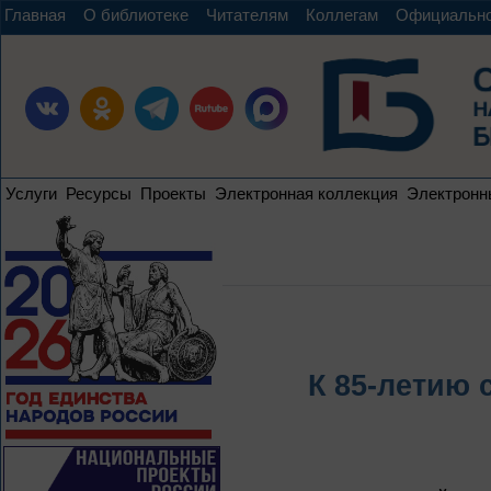
Главная
О библиотеке
Читателям
Коллегам
Официальн
Услуги
Ресурсы
Проекты
Электронная коллекция
Электронн
К 85-летию 