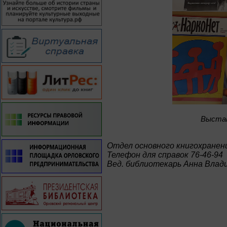
Bыстав
Отдел основного книгохранен
Телефон для справок 76-46-94
Вед. библиотекарь Анна Влад