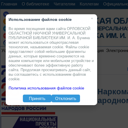
Главная
О библиотеке
Читателям
Коллегам
Официальн
×
Использование файлов cookie
Во время посещения вами сайта ОРЛОВСКОЙ
ОБЛАСТНОЙ НАУЧНОЙ УНИВЕРСАЛЬНОЙ
ПУБЛИЧНОЙ БИБЛИОТЕКИ ИМ. И. А. Бунина
может использоваться общеотраслевая
технология, называемая cookie. Файлы cookie
Услуги
Ресурсы
Проекты
Электронная коллекция
Электронн
представляют собой небольшие фрагменты
данных, которые временно сохраняются на
вашем компьютере или мобильном устройстве и
обеспечивают более эффективную работу
сайта. Продолжая просматривать данный сайт,
вы соглашаетесь с использованием файлов
cookie.
Политика использования файлов cookie
«Наркома
Принять
Отклонить
К Международно