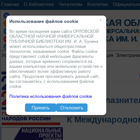
Главная
О библиотеке
Читателям
Коллегам
Официальн
×
Использование файлов cookie
Во время посещения вами сайта ОРЛОВСКОЙ
ОБЛАСТНОЙ НАУЧНОЙ УНИВЕРСАЛЬНОЙ
ПУБЛИЧНОЙ БИБЛИОТЕКИ ИМ. И. А. Бунина
может использоваться общеотраслевая
технология, называемая cookie. Файлы cookie
Услуги
Ресурсы
Проекты
Электронная коллекция
Электронн
представляют собой небольшие фрагменты
данных, которые временно сохраняются на
вашем компьютере или мобильном устройстве и
обеспечивают более эффективную работу
сайта. Продолжая просматривать данный сайт,
вы соглашаетесь с использованием файлов
cookie.
Политика использования файлов cookie
«Соблазните
Принять
Отклонить
К Международно