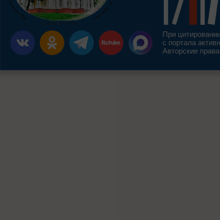
При цитировании
с портала актив
Авторские права