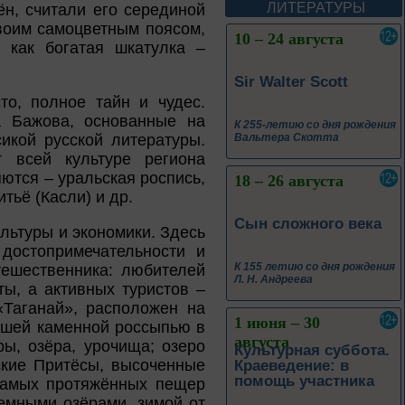
Леоновича Таривердиева
ЛИТЕРАТУРЫ
н, считали его серединой
своим самоцветным поясом,
10 – 24 августа
 как богатая шкатулка –
Sir Walter Scott
то, полное тайн и чудес.
а Бажова, основанные на
К 255-летию со дня рождения
икой русской литературы.
Вальтера Скотта
 всей культуре региона
ются – уральская роспись,
18 – 26 августа
тьё (Касли) и др.
Сын сложного века
ультуры и экономики. Здесь
достопримечательности и
К 155 летию со дня рождения
тешественника: любителей
Л. Н. Андреева
ы, а активных туристов –
Таганай», расположен на
1 июня – 30
йшей каменной россыпью в
августа
ы, озёра, урочища; озеро
Культурная суббота.
ские Притёсы, высоченные
Краеведение: в
помощь участника
 самых протяжённых пещер
земными озёрами, зимой от