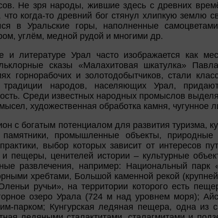
сов. Не зря народы, жившие здесь с древних времё
, что когда-то древний бог стянул хлипкую землю 
лся в Уральские горы, наполненные самоцветами
ом, углём, медной рудой и многими др.
 и литературе Урал часто изображается как мес
льклорные сказы «Малахитовая шкатулка» Павл
ях горнорабочих и золотодобытчиков, стали класс
 традиции народов, населяющих Урал, придают
ость. Среди известных народных промыслов выделя
ысел, художественная обработка камня, чугунное ли
ион с богатым потенциалом для развития туризма, к
е памятники, промышленные объекты, природные 
практики, выбор которых зависит от интересов пу
 и пещеры, ценителей истории – культурные объект
ные развлечения, например: Национальный парк «
орными хребтами, Большой каменной рекой (крупне
Оленьи ручьи», на территории которого есть пещер
горное озеро Урала (724 м над уровнем моря); Ай
рим-парком; Кунгурская ледяная пещера, одна из
стная ледяными сталактитами, сталагмитами и под