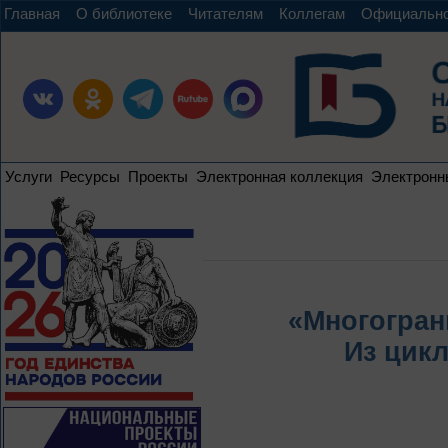
Главная
О библиотеке
Читателям
Коллегам
Официальн
Услуги
Ресурсы
Проекты
Электронная коллекция
Электронн
«Многогран
Из цик