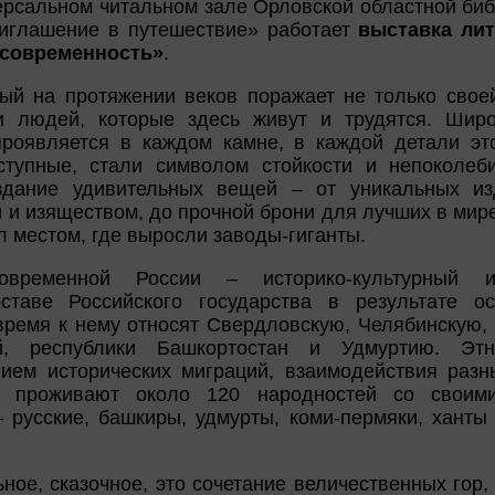
рсальном читальном зале Орловской областной библ
риглашение в путешествие» работает
выставка ли
, современность»
.
рый на протяжении веков поражает не только свое
 людей, которые здесь живут и трудятся. Широт
роявляется в каждом камне, в каждой детали это
ступные, стали символом стойкости и непоколеб
дание удивительных вещей – от уникальных из
 и изяществом, до прочной брони для лучших в мире
л местом, где выросли заводы-гиганты.
овременной России – историко-культурный и
таве Российского государства в результате о
время к нему относят Свердловскую, Челябинскую, 
й, республики Башкортостан и Удмуртию. Этн
ем исторических миграций, взаимодействия разн
и проживают около 120 народностей со своим
 русские, башкиры, удмурты, коми-пермяки, ханты
ное, сказочное, это сочетание величественных гор, 