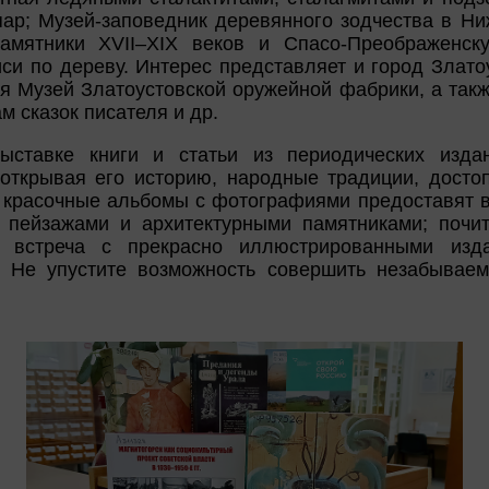
пар; Музей-заповедник деревянного зодчества в Ни
памятники XVII–XIX веков и Спасо-Преображенск
си по дереву. Интерес представляет и город Злат
ся Музей Златоустовской оружейной фабрики, а так
м сказок писателя и др.
ыставке книги и статьи из периодических изда
 открывая его историю, народные традиции, достоп
; красочные альбомы с фотографиями предоставят 
 пейзажами и архитектурными памятниками; почит
 встреча с прекрасно иллюстрированными изда
. Не упустите возможность совершить незабываем