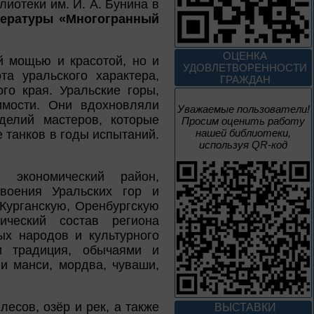
иотеки им. И. А. Бунина в
3 – 17 августа
тературы «Многогранный
Век Аполлинария
ОЦЕНКА
й мощью и красотой, но и
УДОВЛЕТВОРЕННОСТИ
а уральского характера,
К 170-летию со дня рождения
ГРАЖДАН
живописца
го края. Уральские горы,
А. М. Васнецова
имости. Они вдохновляли
Уважаемые пользователи!
делий мастеров, которые
Просим оценить работу
2 июня – 20
нашей библиотеки,
 танков в годы испытаний.
августа
используя QR-код
Человек и природа
 экономический район,
своения Уральских гор и
Курганскую, Оренбургскую
ический состав региона
10 – 24 августа
ых народов и культурного
и традиция, обычаями и
 и манси, мордва, чуваши,
Мгновения
95 лет со дня рождения
лесов, озёр и рек, а также
композитора Микаэла
ВЫСТАВКИ