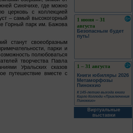
жней Синячихе, где можно
ую церковь с коллекцией
оуст – самый высокогорный
1 июня – 31
же Горный парк им. Бажова
августа
Безопасным будет
путь!
ний станут своеобразным
римечательности, парки и
возможность полюбоваться
ателей творчества Павла
1 – 31 августа
ниями Уральских сказов
ое путешествие вместе с
Книги юбиляры 2026
Метаморфозы
Пиноккио
К 145-летию выхода книги
Карло Коллоди «Приключения
Пиноккио»
Виртуальные
1 – 31 августа
выставки
Полёт над
столетиями