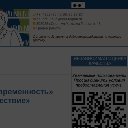
Мастера кисти:
галерея талантов
+7 (4862) 76-45-06; 76-37-87
oo_orel_lbun@orel-region.ru
302028 г.Орел, ул.Максима Горького, 43
График работы
Цикл выставок литературы
С 1 июля по 31 августа библиотека работает по летнему
графику
До конца года
Творец и муза
НЕЗАВИСИМАЯ ОЦЕНКА
КАЧЕСТВА
Цикл выставок литературы
Уважаемые пользователи!
Просим оценить условия
предоставления услуг.
4 – 14 августа
овременность»
В борьбе против
ествие»
нацизма мы были
вместе
Великая Победа народов
многонациональной страны