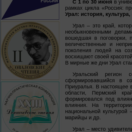
С 1 по 30 июня
в униве
рамках цикла «Россия: п
Урал: история, культура
Урал – это край, кото
необыкновенными делами
вошедшая в поговорки, п
величественные и непри
поколения людей на соз
восхищают своей красотой
В мирные же дни Урал ста
Уральский регион с
сформировавшийся в сос
Приуралья. В настоящее 
области, Пермский кра
формировался под влияни
влияния. На территори
национальной культурой –
марийцы и др.
Урал – место удивитель