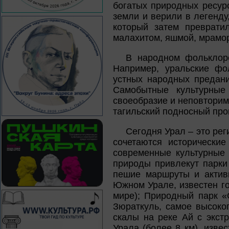
богатых природных ресур
земли и верили в легенду
который затем преврати
малахитом, яшмой, мрамор
В народном фольклоре
Например, уральские фо
устных народных предани
Самобытные культурные
своеобразие и неповторим
тагильский подносный пром
Сегодня Урал – это рег
сочетаются исторически
современные культурные 
природы привлекут парки
пешие маршруты и актив
Южном Урале, известен г
мире); Природный парк «
Зюраткуль, самое высоко
скалы на реке Ай с экст
Урала (более 8 км), изве