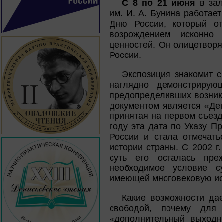
С 8 по 21 июня
в зал
им. И. А. Бунина работае
Дню России, который от
возрождением исконно 
ценностей. Он олицетворя
России.
Экспозиция знакомит с
наглядно демонстрирующ
предопределивших возник
документом является «Де
принятая на первом съез
году эта дата по Указу 
России и стала отмечат
истории страны. С 2002 г
суть его осталась преж
необходимое условие су
имеющей многовековую ис
Какие возможности дае
свободой, почему для
«дополнительный выходн