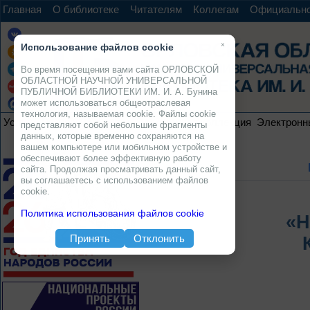
Главная
О библиотеке
Читателям
Коллегам
Официальн
×
Использование файлов cookie
Во время посещения вами сайта ОРЛОВСКОЙ
ОБЛАСТНОЙ НАУЧНОЙ УНИВЕРСАЛЬНОЙ
ПУБЛИЧНОЙ БИБЛИОТЕКИ ИМ. И. А. Бунина
может использоваться общеотраслевая
технология, называемая cookie. Файлы cookie
Услуги
Ресурсы
Проекты
Электронная коллекция
Электронн
представляют собой небольшие фрагменты
данных, которые временно сохраняются на
вашем компьютере или мобильном устройстве и
обеспечивают более эффективную работу
сайта. Продолжая просматривать данный сайт,
вы соглашаетесь с использованием файлов
cookie.
Политика использования файлов cookie
«Н
Принять
Отклонить