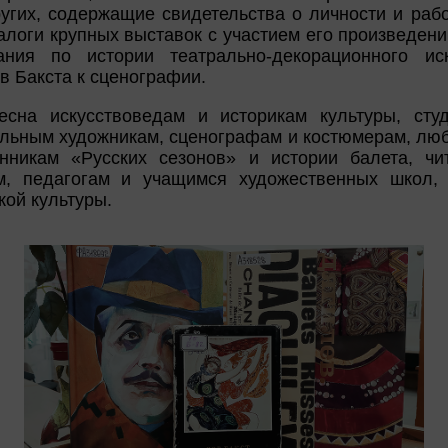
ругих, содержащие свидетельства о личности и рабо
талоги крупных выставок с участием его произведени
ания по истории театрально-декорационного ис
 Бакста к сценографии.
есна искусствоведам и историкам культуры, сту
альным художникам, сценографам и костюмерам, люб
онникам «Русских сезонов» и истории балета, чи
, педагогам и учащимся художественных школ, 
кой культуры.