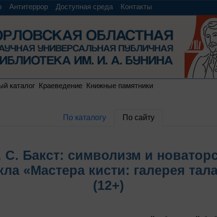
о
Антитеррор
Доступная среда
Контакты
ый каталог
Краеведение
Книжные памятники
По каталогу
По сайту
. С. Бакст: символизм и новатор
кла «Мастера кисти: галерея тал
(12+)