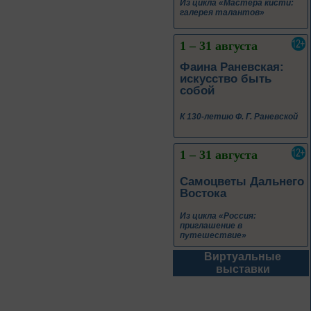
Из цикла «Мастера кисти:
галерея талантов»
1 – 31 августа
Фаина Раневская:
искусство быть
собой
К 130-летию Ф. Г. Раневской
1 – 31 августа
Самоцветы Дальнего
Востока
Из цикла «Россия:
приглашение в
путешествие»
Виртуальные
1 – 31 августа
выставки
Антон Павлович
Чехов