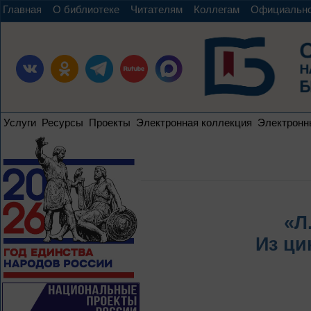
Главная
О библиотеке
Читателям
Коллегам
Официальн
Услуги
Ресурсы
Проекты
Электронная коллекция
Электронн
«Л
Из ци