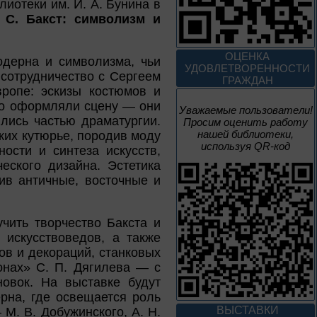
иотеки им. И. А. Бунина в
1 – 31 августа
 С. Бакст: символизм и
Книги юбиляры 2026
Метаморфозы
ОЦЕНКА
Пиноккио
одерна и символизма, чьи
УДОВЛЕТВОРЕННОСТИ
 сотрудничество с Сергеем
К 145-летию выхода книги
ГРАЖДАН
Карло Коллоди «Приключения
ропе: эскизы костюмов и
Пиноккио»
то оформляли сцену — они
Уважаемые пользователи!
ились частью драматургии.
Просим оценить работу
1 – 31 августа
нашей библиотеки,
ких кутюрье, породив моду
используя QR-код
ости и синтеза искусств,
Полёт над
столетиями
еского дизайна. Эстетика
ив античные, восточные и
460 лет основания города
Орла
чить творчество Бакста и
1 – 31 августа
 искусствоведов, а также
ов и декораций, станковых
Леонид Андреев:
онах» С. П. Дягилева — с
взгляд из XXI века
овок. На выставке будут
рна, где освещается роль
ВЫСТАВКИ
М. В. Добужинского, А. Н.