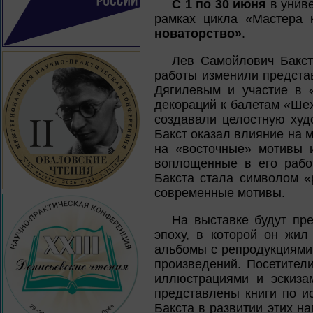
С 1 по 30 июня
в униве
рамках цикла «Мастера 
новаторство»
.
Лев Самойлович Бакст
работы изменили представ
Дягилевым и участие в 
декораций к балетам «Ше
создавали целостную худо
Бакст оказал влияние на 
на «восточные» мотивы и
воплощенные в его работ
Бакста стала символом «
современные мотивы.
На выставке будут пр
эпоху, в которой он жил
альбомы с репродукциями 
произведений. Посетител
иллюстрациями и эскиза
представлены книги по и
Бакста в развитии этих н