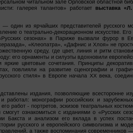
рсальном читальном зале Орловской областной библ
кисти: галерея талантов» работает
выставка «Л.
 — один из ярчайших представителей русского м
ление о театрально-декорационном искусстве. Его
«Русских сезонах» в Париже вызвали фурор в Ев
херазада», «Клеопатра», «Дафнис и Хлоя» не прос
жественную среду, где цвет, линия и ритм станов
моду: его орнаменты и силуэты вдохновили европейс
 яркие цветовые сочетания. Принципы декоративн
ах, повлияли на развитие сценографии и графич
русского стиля» в Европе начала XX века, соедин
едставлены издания, позволяющие всесторонне изу
 и работал: монографии российских и зарубежных
его работ - портретов, эскизов театральных костюм
и смогут ознакомиться с изданиями о «Русских сез
ми Бакста и анализом его вклада в успех постан
стории русского и европейского символизма и моде
аправлений, а также воспоминания современников — 