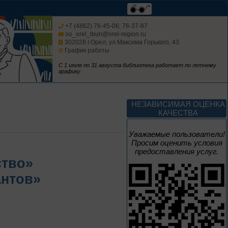
Мгновения
+7 (4862) 76-45-06; 76-37-87
oo_orel_lbun@orel-region.ru
302028 г.Орел, ул.Максима Горького, 43
95 лет со дня рождения
График работы
композитора Микаэла
Леоновича Таривердиева
С 1 июля по 31 августа библиотека работает по летнему
графику
1 июня – 30
августа
Культурная суббота.
Краеведение: в
НЕЗАВИСИМАЯ ОЦЕНКА
помощь участника
КАЧЕСТВА
Уважаемые пользователи!
Просим оценить условия
предоставления услуг.
1 июня – 31
ство»
августа
антов»
Безопасным будет
путь!