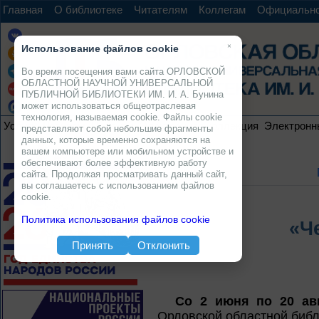
Главная
О библиотеке
Читателям
Коллегам
Официальн
×
Использование файлов cookie
Во время посещения вами сайта ОРЛОВСКОЙ
ОБЛАСТНОЙ НАУЧНОЙ УНИВЕРСАЛЬНОЙ
ПУБЛИЧНОЙ БИБЛИОТЕКИ ИМ. И. А. Бунина
может использоваться общеотраслевая
технология, называемая cookie. Файлы cookie
Услуги
Ресурсы
Проекты
Электронная коллекция
Электронн
представляют собой небольшие фрагменты
данных, которые временно сохраняются на
вашем компьютере или мобильном устройстве и
обеспечивают более эффективную работу
сайта. Продолжая просматривать данный сайт,
вы соглашаетесь с использованием файлов
cookie.
Политика использования файлов cookie
«Ч
Принять
Отклонить
Сo 2 июня по 20 ав
Орловской областной библ