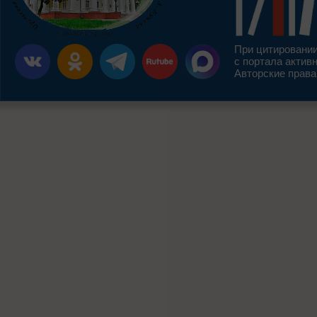
При цитировании
с портала актив
Авторские права