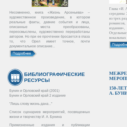
Глава «И. 
Несомненно, книга «Жизнь Арсеньева» –
середины 
художественное произведение, в котором
из трех ра
реальные факты, давние события и лица,
романсов,
описанные места преобразованы,
издания»
переосмыслены, художественно переработаны
Отдельны
автором. Но при ее прочтении бросается в глаза
вокальных 
то, что Орел имеет точное, почти
документальное описание...
МЕЖРЕ
БИБЛИОГРАФИЧЕСКИЕ
МЕРОП
РЕСУРСЫ
150-ЛЕ
Бунин и Орловский край (2001)
А. БУН
Бунин и Орловский край 2 издание
"Лишь слову жизнь дана..."
Список сценариев мероприятий, посвященных
жизни и творчеству И. А. Бунина
Прижизненные издания и публикации