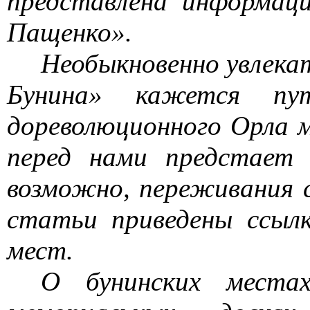
представлена информаци
Пащенко».
Необыкновенно увлекат
Бунина» кажется пу
дореволюционного Орла 
перед нами предстает 
возможно, переживания с
статьи приведены ссыл
мест.
О бунинских места