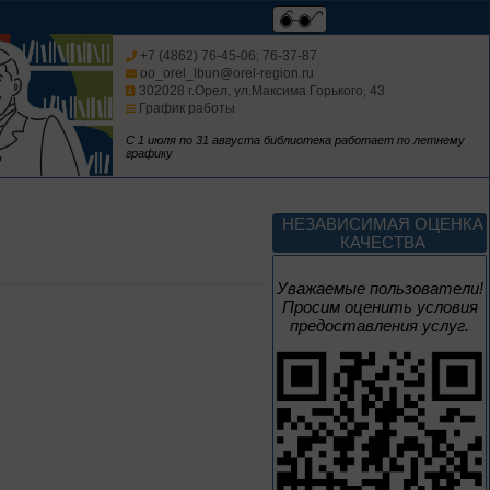
Книги юбиляры 2026
Метаморфозы
+7 (4862) 76-45-06; 76-37-87
Пиноккио
oo_orel_lbun@orel-region.ru
302028 г.Орел, ул.Максима Горького, 43
К 145-летию выхода книги
График работы
Карло Коллоди «Приключения
Пиноккио»
С 1 июля по 31 августа библиотека работает по летнему
графику
1 – 31 августа
Полёт над
НЕЗАВИСИМАЯ ОЦЕНКА
столетиями
КАЧЕСТВА
460 лет основания города
Уважаемые пользователи!
Орла
Просим оценить условия
предоставления услуг.
1 – 31 августа
Леонид Андреев:
взгляд из XXI века