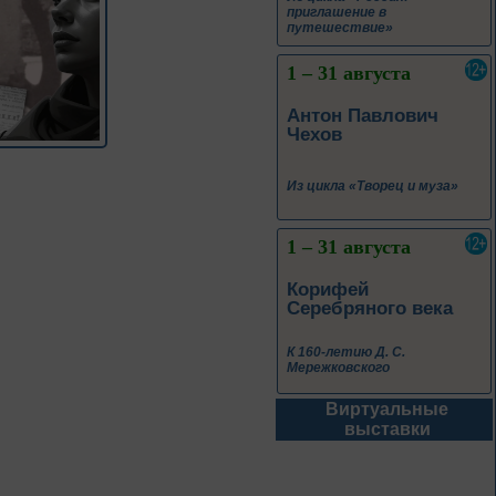
Из цикла «Творец и муза»
1 – 31 августа
Корифей
Серебряного века
К 160-летию Д. С.
Мережковского
До конца года
Терроризм без масок
Виртуальные
До конца года
выставки
Народов много –
страна одна