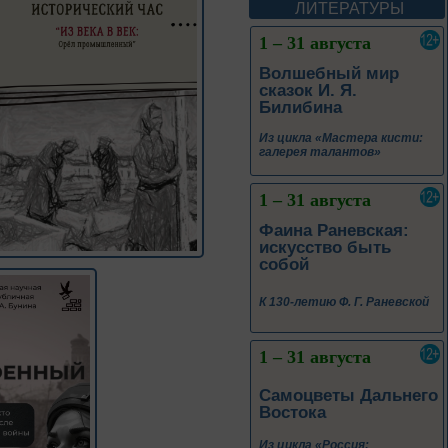
ЛИТЕРАТУРЫ
1 – 31 августа
Фаина Раневская:
искусство быть
собой
К 130-летию Ф. Г. Раневской
1 – 31 августа
Самоцветы Дальнего
Востока
Из цикла «Россия:
приглашение в
путешествие»
1 – 31 августа
Антон Павлович
Чехов