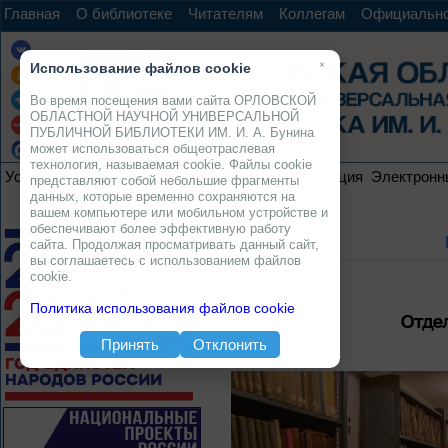
Главная
О библиотеке
Читателям
Коллегам
Официальн
×
Использование файлов cookie
Во время посещения вами сайта ОРЛОВСКОЙ
ОБЛАСТНОЙ НАУЧНОЙ УНИВЕРСАЛЬНОЙ
ПУБЛИЧНОЙ БИБЛИОТЕКИ ИМ. И. А. Бунина
может использоваться общеотраслевая
технология, называемая cookie. Файлы cookie
Услуги
Ресурсы
Проекты
Электронная коллекция
Электронн
представляют собой небольшие фрагменты
данных, которые временно сохраняются на
вашем компьютере или мобильном устройстве и
обеспечивают более эффективную работу
сайта. Продолжая просматривать данный сайт,
вы соглашаетесь с использованием файлов
cookie.
Политика использования файлов cookie
Отде
Принять
Отклонить