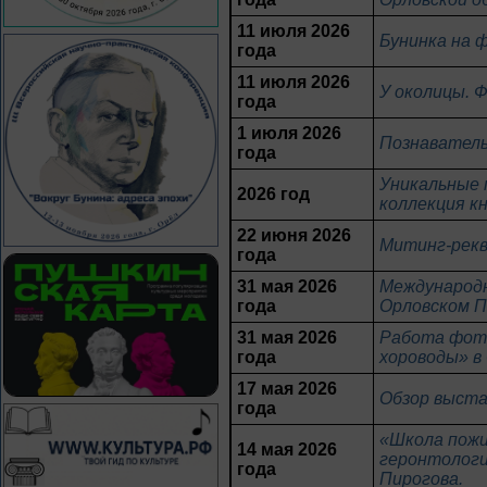
11 июля 2026
Бунинка на 
года
11 июля 2026
У околицы. 
года
1 июля 2026
Познаватель
года
Уникальные 
2026 год
коллекция кн
22 июня 2026
Митинг-рекв
года
31 мая 2026
Международн
года
Орловском П
31 мая 2026
Работа фото
года
хороводы» в
17 мая 2026
Обзор выста
года
«Школа пожи
14 мая 2026
геронтологи
года
Пирогова.