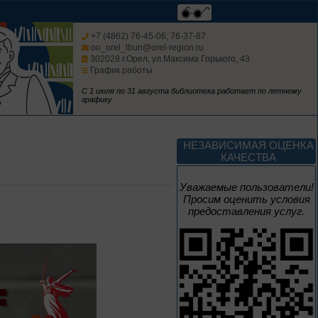
Век Аполлинария
+7 (4862) 76-45-06; 76-37-87
oo_orel_lbun@orel-region.ru
302028 г.Орел, ул.Максима Горького, 43
К 170-летию со дня рождения
График работы
живописца
А. М. Васнецова
С 1 июля по 31 августа библиотека работает по летнему
графику
2 июня – 20
августа
Человек и природа
НЕЗАВИСИМАЯ ОЦЕНКА
КАЧЕСТВА
Уважаемые пользователи!
Просим оценить условия
предоставления услуг.
10 – 24 августа
Мгновения
95 лет со дня рождения
композитора Микаэла
Леоновича Таривердиева