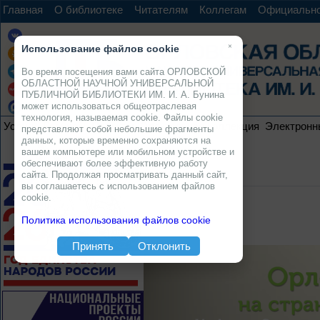
Главная
О библиотеке
Читателям
Коллегам
Официальн
×
Использование файлов cookie
Во время посещения вами сайта ОРЛОВСКОЙ
ОБЛАСТНОЙ НАУЧНОЙ УНИВЕРСАЛЬНОЙ
ПУБЛИЧНОЙ БИБЛИОТЕКИ ИМ. И. А. Бунина
может использоваться общеотраслевая
технология, называемая cookie. Файлы cookie
Услуги
Ресурсы
Проекты
Электронная коллекция
Электронн
представляют собой небольшие фрагменты
данных, которые временно сохраняются на
вашем компьютере или мобильном устройстве и
обеспечивают более эффективную работу
сайта. Продолжая просматривать данный сайт,
вы соглашаетесь с использованием файлов
cookie.
Политика использования файлов cookie
Принять
Отклонить