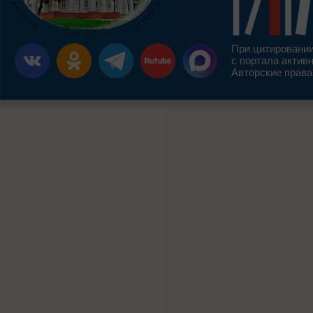
При цитировании
с портала актив
Авторские права