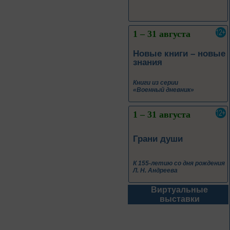
Книги из серии
«Военный дневник»
1 – 31 августа
Грани души
К 155-летию со дня рождения
Л. Н. Андреева
1 – 31 августа
Волшебный мир
сказок И. Я.
Билибина
Из цикла «Мастера кисти:
галерея талантов»
Виртуальные
1 – 31 августа
выставки
Фаина Раневская:
искусство быть
собой