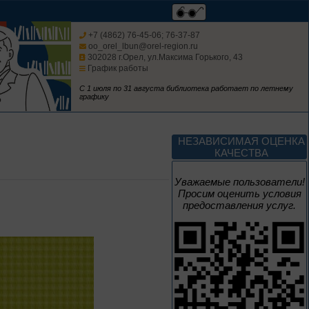
Век Аполлинария
+7 (4862) 76-45-06; 76-37-87
oo_orel_lbun@orel-region.ru
302028 г.Орел, ул.Максима Горького, 43
К 170-летию со дня рождения
График работы
живописца
А. М. Васнецова
С 1 июля по 31 августа библиотека работает по летнему
графику
2 июня – 20
августа
Человек и природа
НЕЗАВИСИМАЯ ОЦЕНКА
КАЧЕСТВА
Уважаемые пользователи!
Просим оценить условия
предоставления услуг.
10 – 24 августа
Мгновения
95 лет со дня рождения
композитора Микаэла
Леоновича Таривердиева