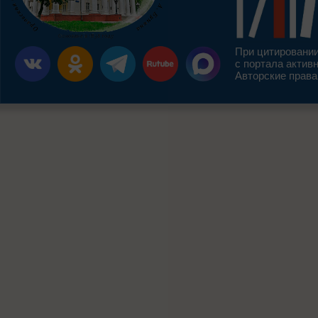
При цитировании
с портала актив
Авторские права