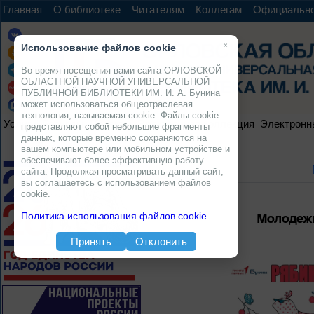
Главная
О библиотеке
Читателям
Коллегам
Официальн
×
Использование файлов cookie
Во время посещения вами сайта ОРЛОВСКОЙ
ОБЛАСТНОЙ НАУЧНОЙ УНИВЕРСАЛЬНОЙ
ПУБЛИЧНОЙ БИБЛИОТЕКИ ИМ. И. А. Бунина
может использоваться общеотраслевая
технология, называемая cookie. Файлы cookie
Услуги
Ресурсы
Проекты
Электронная коллекция
Электронн
представляют собой небольшие фрагменты
данных, которые временно сохраняются на
вашем компьютере или мобильном устройстве и
обеспечивают более эффективную работу
сайта. Продолжая просматривать данный сайт,
вы соглашаетесь с использованием файлов
cookie.
Молодеж
Политика использования файлов cookie
Принять
Отклонить