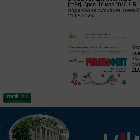
[сайт]. Орёл. 18 мая 2026. URL
https://vorle.ru/culture_news/
21.05.2026).
Мол
тал
htt
rya
21.