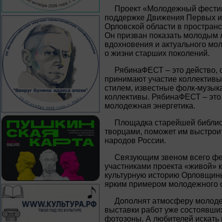
Проект «Молодежный фестив
поддержке Движения Первых и
Орловской области в пространс
Он призван показать молодым л
вдохновения и актуального мо
о жизни старших поколений.
РябинаФЕСТ – это действо,
принимают участие коллективы
стилем, известные фолк-музык
коллективы. РябинаФЕСТ – это
молодежная энергетика.
Площадка старейшей библио
творцами, поможет им выстроит
народов России.
Связующим звеном всего фе
участниками проекта «живой» к
культурную историю Орловщины.
ярким примером молодежного с
Дополнят атмосферу молоде
выставки работ уже состоявш
фотозоны. А любителей искать 