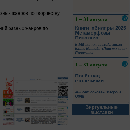
зных жанров по творчеству
1 – 31 августа
Книги юбиляры 2026
ний разных жанров по
Метаморфозы
Пиноккио
К 145-летию выхода книги
Карло Коллоди «Приключения
Пиноккио»
1 – 31 августа
Полёт над
столетиями
460 лет основания города
Орла
Виртуальные
1 – 31 августа
выставки
Леонид Андреев:
взгляд из XXI века