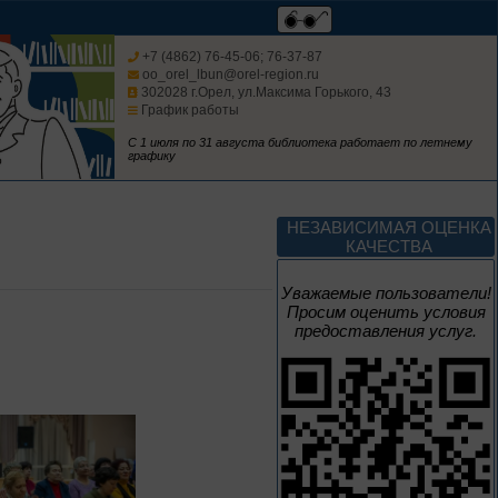
Творец и муза
+7 (4862) 76-45-06; 76-37-87
oo_orel_lbun@orel-region.ru
302028 г.Орел, ул.Максима Горького, 43
График работы
Цикл выставок литературы
С 1 июля по 31 августа библиотека работает по летнему
графику
4 – 14 августа
В борьбе против
нацизма мы были
НЕЗАВИСИМАЯ ОЦЕНКА
вместе
КАЧЕСТВА
Великая Победа народов
Уважаемые пользователи!
многонациональной страны
Просим оценить условия
предоставления услуг.
3 – 17 августа
Век Аполлинария
К 170-летию со дня рождения
живописца
А. М. Васнецова