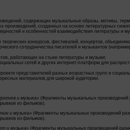
изведений, содержащих музыкальные образы, мотивы, терми
х произведений, созданных на основе литературных сюжето
ерностей и особенностей взаимодействия литературы и му
е творческих конкурсов, фестивалей, концертов, объединяю
рческого сотрудничества писателей и музыкантов (наприме
тов, работающих на стыке литературы и музыки;
социальных сетей и других интернет-платформ для распро
проекте представителей разных возрастных групп и социал
тересных материалов для широкой аудитории.
ургенев и музыка»
(Фрагменты музыкальных произведений 
трывков из фильмов).
унин и музыка»
(Фрагменты музыкальных произведений раз
трывков из фильмов).
ет и музыка»
(Фрагменты музыкальных произведений разны