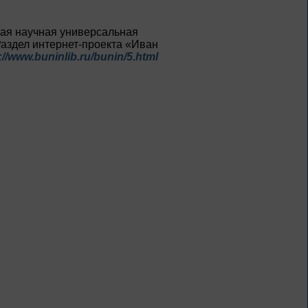
тная научная универсальная
 Раздел интернет-проекта «Иван
://www.buninlib.ru/bunin/5.html
1 – 31 августа
Новые книги – новые
знания
Книги из серии
«Военный дневник»
1 – 31 августа
Грани души
К 155-летию со дня рождения
Л. Н. Андреева
1 – 31 августа
Волшебный мир