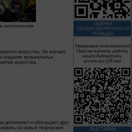
2 июня – 20
августа
Человек и природа
ОЦЕНКА
ы исполнителям
УДОВЛЕТВОРЕННОСТИ
ГРАЖДАН
Уважаемые пользователи!
Просим оценить работу
ьного искусства. Он изучает,
10 – 24 августа
нашей библиотеки,
на создание музыкальных
используя QR-код
иятие искусства.
Мгновения
95 лет со дня рождения
композитора Микаэла
Леоновича Таривердиева
10 – 24 августа
Sir Walter Scott
тва дополняют и обогащают друг
К 255-летию со дня рождения
хновить на новые творческие
ВЫСТАВКИ
Вальтера Скотта