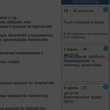
ЛИТЕРАТУРЫ
18 – 26 августа
ны и т.д.;
Сын сложного века
в, образов, тем;
зыки в разные исторические
К 155 летию со дня рождения
щих писателей и музыкантов;
Л. Н. Андреева
р, организация творческих
1 июня – 30
странения информации о
августа
Культурная суббота.
Краеведение: в
ьных слоев;
помощь участника
разных жанров по творчеству
1 июня – 31
августа
ных жанров по творчеству
Безопасным будет
путь!
х жанров по творчеству