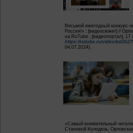
Восьмой ежегодный конкурс-э
Россия!» : [видеосюжет] // Орл
на RuTube : [видеопортал]. 17
https://rutube.ru/video/bd2b
04.07.2024).
«Самый внимательный читатель»
Становой Колодезь, Орловская