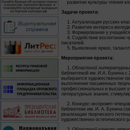
развитие культуры чтения к
Задачи проекта:
1. Актуализация русских кл
2. Развитие интереса молод
3. Формирование у учащейся
4. Содействие воспитанию ч
писателей.
5. Выявление ярких, талант
Мероприятия проекта:
1.
Областной литературны
библиотекой им. И.А. Бунина с
выбирается художественное пр
выполнение письменных творче
профессиональных и высших уч
литературные знания, стимули
2.
Конкурс-экспромт чтецов
библиотеке им. И. А. Бунина с
реализации творческого потен
художественно-эстетического р
3.
Областной конкурс чтецо