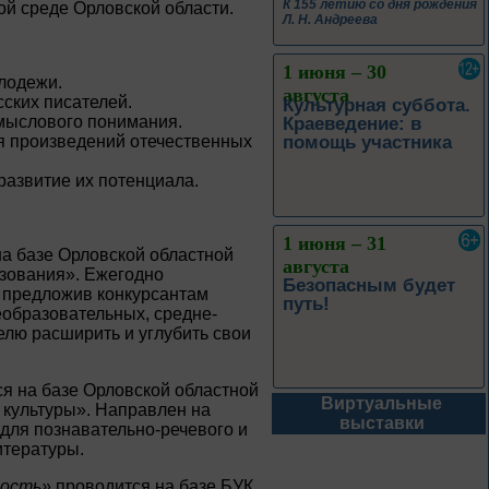
ой среде Орловской области.
1 июня – 31
лодежи.
августа
ских писателей.
Безопасным будет
смыслового понимания.
путь!
ия произведений отечественных
развитие их потенциала.
1 – 31 августа
а базе Орловской областной
азования». Ежегодно
Книги юбиляры 2026
Метаморфозы
, предложив конкурсантам
Пиноккио
образовательных, средне-
лю расширить и углубить свои
К 145-летию выхода книги
Карло Коллоди «Приключения
Пиноккио»
я на базе Орловской областной
Виртуальные
 культуры». Направлен на
1 – 31 августа
выставки
для познавательно-речевого и
итературы.
Полёт над
столетиями
ность»
проводится на базе БУК