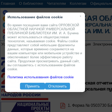
Главная
О библиотеке
Читателям
Коллегам
Официальн
×
Использование файлов cookie
Во время посещения вами сайта ОРЛОВСКОЙ
ОБЛАСТНОЙ НАУЧНОЙ УНИВЕРСАЛЬНОЙ
ПУБЛИЧНОЙ БИБЛИОТЕКИ ИМ. И. А. Бунина
может использоваться общеотраслевая
технология, называемая cookie. Файлы cookie
Услуги
Ресурсы
Проекты
Электронная коллекция
Электронн
представляют собой небольшие фрагменты
данных, которые временно сохраняются на
вашем компьютере или мобильном устройстве и
обеспечивают более эффективную работу
сайта. Продолжая просматривать данный сайт,
вы соглашаетесь с использованием файлов
cookie.
Политика использования файлов cookie
Бухгалтерская отчетн
Принять
Отклонить
универсальная пуб
1. Форма № 0503730 Ба