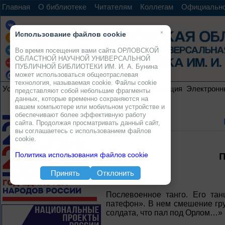
Главная
О библиотеке
Читателям
Коллегам
Официальн
×
Использование файлов cookie
Во время посещения вами сайта ОРЛОВСКОЙ
ОБЛАСТНОЙ НАУЧНОЙ УНИВЕРСАЛЬНОЙ
ПУБЛИЧНОЙ БИБЛИОТЕКИ ИМ. И. А. Бунина
может использоваться общеотраслевая
технология, называемая cookie. Файлы cookie
Услуги
Ресурсы
Проекты
Электронная коллекция
Электронн
представляют собой небольшие фрагменты
данных, которые временно сохраняются на
вашем компьютере или мобильном устройстве и
обеспечивают более эффективную работу
сайта. Продолжая просматривать данный сайт,
вы соглашаетесь с использованием файлов
cookie.
Политика использования файлов cookie
Принять
Отклонить
Послевоенное танго. Его тан
патефон». В нем смешение гру
солдата, что пал под Орлом…»