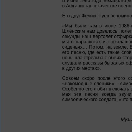
В июне 1986 года, незадолго 
в Афганистан в качестве военн
Его друг Феликс Чуев вспомина
«Мы были там в июне 1986-го
Шлёнским нам довелось полет
секунды наш вертолет отфырки
мы в парашютах и с «калашн
сиденьях… Потом, на земле, В
его песню, где есть такие сл
ночь шла стрельба с обеих сто
слушали рассказы бывалых офи
в других местах».
Совсем скоро после этого с
«накомодные слоники» – симв
Особенно его любят включать
мая эта песня всегда звуч
символического солдата, «что 
Муз.