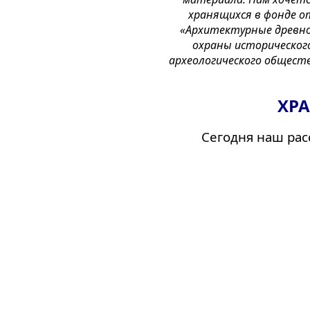
хранящихся в фонде от
«Архитектурные древнос
охраны исторического
археологического общества
ХР
Сегодня наш ра