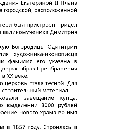
ждения Екатериной II Плана
ла городской, расположенной
атери был пристроен придел
мя великомученика Димитрия
кую Богородицы Одигитрии
лия художника-иконописца
ли фамилия его указана в
дверях образ Преображения
в ХХ веке.
о церковь стала тесной. Для
, строительный материал.
ковали завещание купца,
 о выделении 8000 рублей
оение нового храма во имя
 в 1857 году. Строилась в