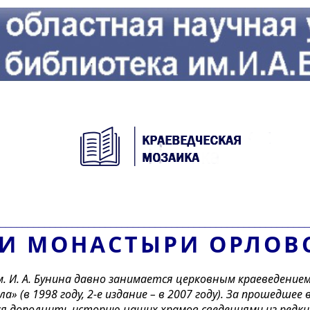
_____________________
___________________________________
 И МОНАСТЫРИ ОРЛОВ
 И. А. Бунина давно занимается церковным краеведением.
» (в 1998 году, 2-е издание – в 2007 году). За прошедшее
я дополнить историю наших храмов сведениями из редких