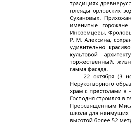
традициях древнерусс
плеяды орловских зод
Сухановых. Прихожа
именитые горожане 
Иноземцевы, Фроловы 
Р. М. Алексина, сохр
удивительно красив
культовой архитек
торжественный, жизн
гамма фасада.
22 октября (3 
Нерукотворного обра
храм с престолами в
Господня строился в 
Преосвященным Мисаи
школа для неимущих 
высотой более 52 мет