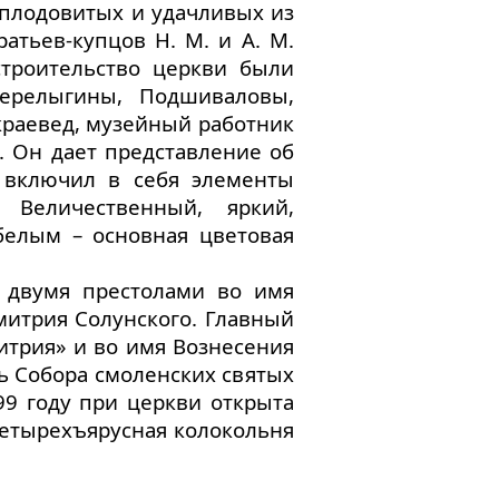
 плодовитых и удачливых из
ратьев-купцов Н. М. и А. М.
троительство церкви были
ерелыгины, Подшиваловы,
 краевед, музейный работник
а. Он дает представление об
 включил в себя элементы
 Величественный, яркий,
белым – основная цветовая
с двумя престолами во имя
митрия Солунского. Главный
итрия» и во имя Вознесения
нь Собора смоленских святых
9 году при церкви открыта
четырехъярусная колокольня