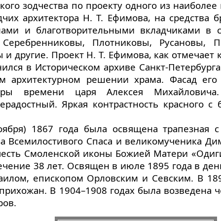
кого зодчества по проекту одного из наиболее
чих архитектора Н. Т. Ефимова, на средства б
нами и благотворительными вкладчиками в с
Серебренниковы, Плотниковы, Русановы, П
и другие. Проект Н. Т. Ефимова, как отмечает
анился в Историческом архиве Санкт-Петербург
ом архитектурном решении храма. Фасад его
туры времени царя Алексея Михайловича.
ерадостный. Яркая контрастность красного с 
ноября) 1867 года была освящена трапезная 
за Всемилостивого Спаса и великомученика Ди
 честь Смоленской иконы Божией Матери «Одиг
течение 38 лет. Освящен в июле 1895 года в де
лом, епископом Орловским и Севским. В 189
прихожан. В 1904–1908 годах была возведена 
ров.