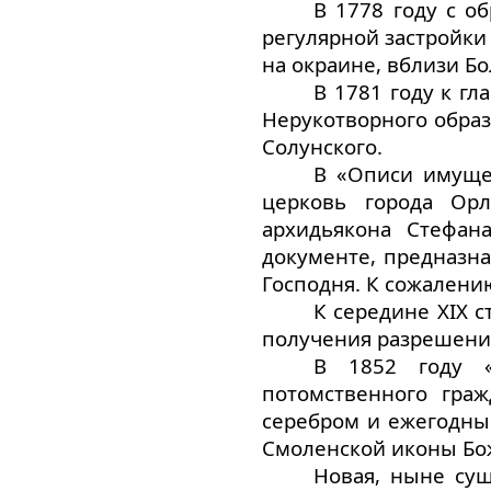
В 1778 году с о
регулярной застройки
на окраине, вблизи Б
В 1781 году к г
Нерукотворного образ
Солунского.
В «Описи имуще
церковь города Орл
архидьякона Стефан
документе, предназн
Господня. К сожалению
К середине XIX с
получения разрешения
В 1852 году «
потомственного гра
серебром и ежегодны
Смоленской иконы Бо
Новая, ныне сущ