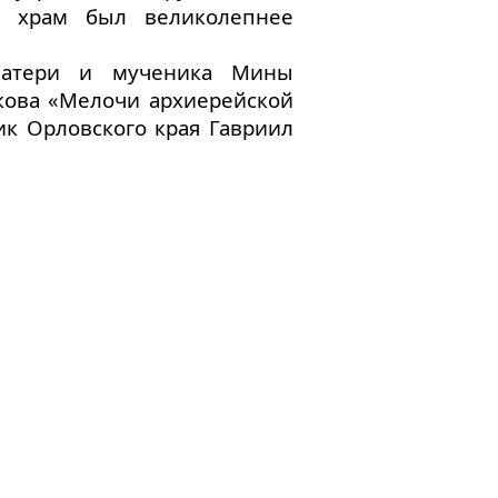
х храм был великолепнее
Матери и мученика Мины
скова «Мелочи архиерейской
ик Орловского края Гавриил