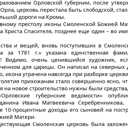
бразованием Орловской губернии, после утвер
 Орла, церковь перестала быть слободской, ста
ольшой дороги на Кромы.
лавному престолу иконы Смоленской Божией М
а Христа Спасителя, позднее еще один – во и
ства и вещей, вновь поступивших в Смоленс
а за 1781 г.» указана единственная фами
а! Видимо, очень ценившийся художник, ес
аченном для царицы. Он написал на северных 
, икона утрачена навсегда при разборке церкви 
толетия прихожанам стало совершенно ясно, чт
 на новое строительство нужны были средства
Орловские губернские ведомости» опубли
жданина Ивана Матвеевича Серебренникова,
е 10-процентные доходы его сыновей на постр
жией Матери.
ествующая Смоленская церковь была заложена