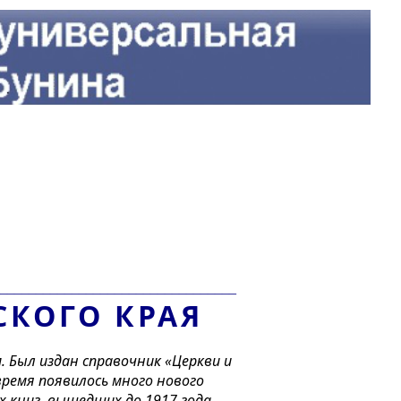
_________________________________
СКОГО КРАЯ
 Был издан справочник «Церкви и
 время появилось много нового
 книг, вышедших до 1917 года,