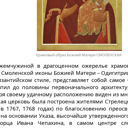
Храмовый образ Божией Матери СМОЛЕНСКАЯ
жемчужиной в драгоценном ожерелье храмо
я Смоленской иконы Божией Матери – Одигитри
изантийском стиле, представляет собой самое
ратил до половины первоначального архитекту
аря своему удачному расположению виден из мно
ая церковь была построена жителями Стрелецк
 в 1767, 1768 годах) по благословению преос
, на основании Указа, высочайше утвержденно
ворца Ивана Чепахина, в самом центре сл