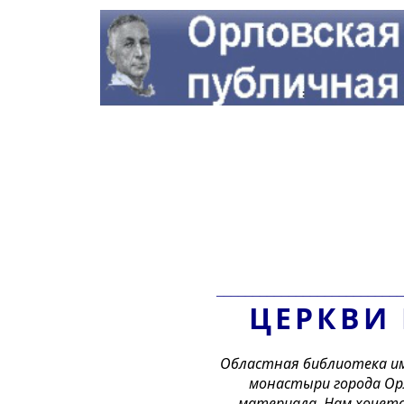
__________________________
ЦЕРКВИ
Областная библиотека им.
монастыри города Орла
материала. Нам хочетс