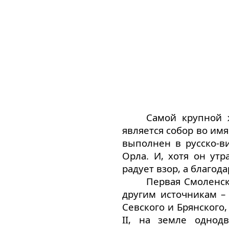
Самой крупной 
является собор во им
выполнен в русско-в
Орла. И, хотя он ут
радует взор, а благод
Первая Смоленск
другим источникам –
Севского и Брянского
II, на земле однод