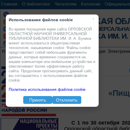
Главная
О библиотеке
Читателям
Коллегам
Официальн
×
Использование файлов cookie
Во время посещения вами сайта ОРЛОВСКОЙ
ОБЛАСТНОЙ НАУЧНОЙ УНИВЕРСАЛЬНОЙ
ПУБЛИЧНОЙ БИБЛИОТЕКИ ИМ. И. А. Бунина
может использоваться общеотраслевая
технология, называемая cookie. Файлы cookie
Услуги
Ресурсы
Проекты
Электронная коллекция
Электронн
представляют собой небольшие фрагменты
данных, которые временно сохраняются на
вашем компьютере или мобильном устройстве и
обеспечивают более эффективную работу
сайта. Продолжая просматривать данный сайт,
вы соглашаетесь с использованием файлов
cookie.
Политика использования файлов cookie
«Пищ
Принять
Отклонить
С 1 по 30 октября 20
Орловской областной библ