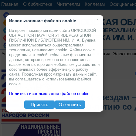
Главная
О библиотеке
Читателям
Коллегам
Официальн
×
Использование файлов cookie
Во время посещения вами сайта ОРЛОВСКОЙ
ОБЛАСТНОЙ НАУЧНОЙ УНИВЕРСАЛЬНОЙ
ПУБЛИЧНОЙ БИБЛИОТЕКИ ИМ. И. А. Бунина
может использоваться общеотраслевая
технология, называемая cookie. Файлы cookie
Услуги
Ресурсы
Проекты
Электронная коллекция
Электронн
представляют собой небольшие фрагменты
данных, которые временно сохраняются на
вашем компьютере или мобильном устройстве и
обеспечивают более эффективную работу
сайта. Продолжая просматривать данный сайт,
вы соглашаетесь с использованием файлов
cookie.
Политика использования файлов cookie
«К звездам 
Принять
Отклонить
К 100-летию со