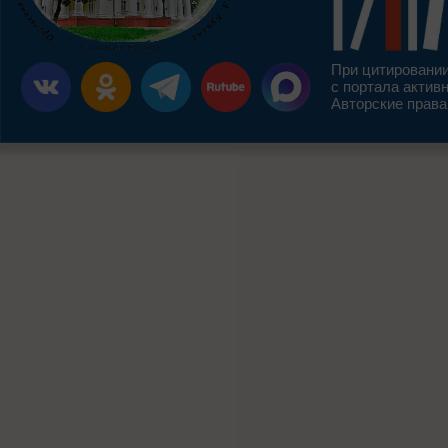
При цитировании
с портала актив
Авторские права