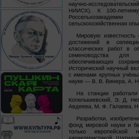
научно-исследовательск
НИИСХ). К 100-летне
Россельхозакадеми
сельскохозяйственная опы
Мировую известность 
достижений в селекци
классических работ в о
семеноводства для о
обеспечивающих сохране
Исторический научный вкл
с именами крупных учёны
науке — В. В. Винера, А. 
На станции работали
Копелькиевский, Э. Д. Не
Авдеева, М. Ф. Галаева, Н
Разработки, изобретен
фонд мировой науки и бе
только европейской 
характеристикой Шатило