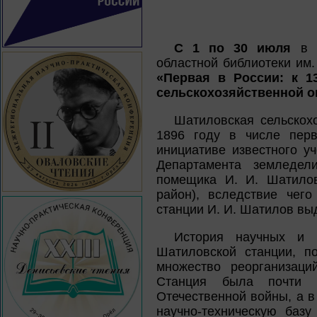
С 1 по 30 июля
в о
областной библиотеки им.
«Первая в России: к 1
сельскохозяйственной о
Шатиловская сельскох
1896 году в числе пер
инициативе известного у
Департамента земледел
помещика И. И. Шатилов
район), вследствие чег
станции И. И. Шатилов выд
История научных и 
Шатиловской станции, п
множество реорганизаци
Станция была почти 
Отечественной войны, а в
научно-техническую баз