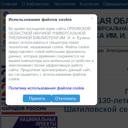
Главная
О библиотеке
Читателям
Коллегам
Официальн
×
Использование файлов cookie
Во время посещения вами сайта ОРЛОВСКОЙ
ОБЛАСТНОЙ НАУЧНОЙ УНИВЕРСАЛЬНОЙ
ПУБЛИЧНОЙ БИБЛИОТЕКИ ИМ. И. А. Бунина
может использоваться общеотраслевая
технология, называемая cookie. Файлы cookie
Услуги
Ресурсы
Проекты
Электронная коллекция
Электронн
представляют собой небольшие фрагменты
данных, которые временно сохраняются на
вашем компьютере или мобильном устройстве и
обеспечивают более эффективную работу
сайта. Продолжая просматривать данный сайт,
вы соглашаетесь с использованием файлов
cookie.
Политика использования файлов cookie
Принять
Отклонить
к 130-ле
Шатиловской се