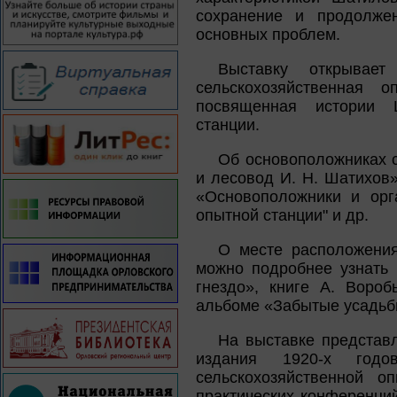
сохранение и продолже
основных проблем.
Выставку открывае
сельскохозяйственная 
посвященная истории Ш
станции.
Об основоположниках с
и лесовод И. Н. Шатихов»
«Основоположники и орг
опытной станции" и др.
О месте расположени
можно подробнее узнать 
гнездо», книге А. Вороб
альбоме «Забытые усадьб
На выставке представл
издания 1920-х год
сельскохозяйственной о
практических конференци