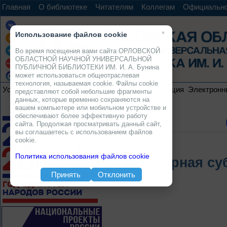
Главная
О библиотеке
Читателям
Коллегам
Официальн
×
Использование файлов cookie
Во время посещения вами сайта ОРЛОВСКОЙ
ОБЛАСТНОЙ НАУЧНОЙ УНИВЕРСАЛЬНОЙ
ПУБЛИЧНОЙ БИБЛИОТЕКИ ИМ. И. А. Бунина
может использоваться общеотраслевая
технология, называемая cookie. Файлы cookie
Услуги
Ресурсы
Проекты
Электронная коллекция
Электронн
представляют собой небольшие фрагменты
данных, которые временно сохраняются на
вашем компьютере или мобильном устройстве и
обеспечивают более эффективную работу
сайта. Продолжая просматривать данный сайт,
вы соглашаетесь с использованием файлов
cookie.
Политика использования файлов cookie
Культурная су
Принять
Отклонить