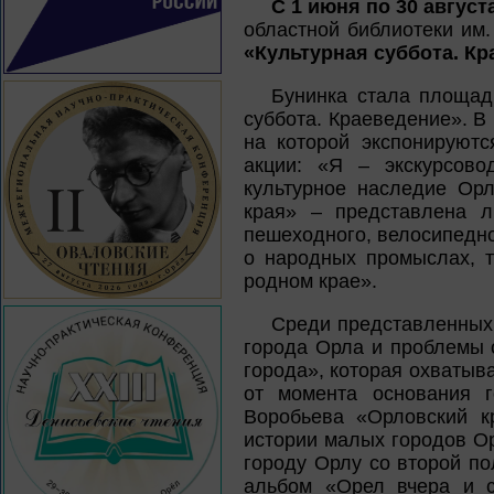
С 1 июня по 30 август
областной библиотеки им.
«Культурная суббота. К
Бунинка стала площад
суббота. Краеведение». В
на которой экспонируютс
акции: «Я – экскурсово
культурное наследие Орл
края» – представлена л
пешеходного, велосипедно
о народных промыслах, 
родном крае».
Среди представленных 
города Орла и проблемы 
города», которая охватыв
от момента основания г
Воробьева «Орловский к
истории малых городов О
городу Орлу со второй п
альбом «Орел вчера и с