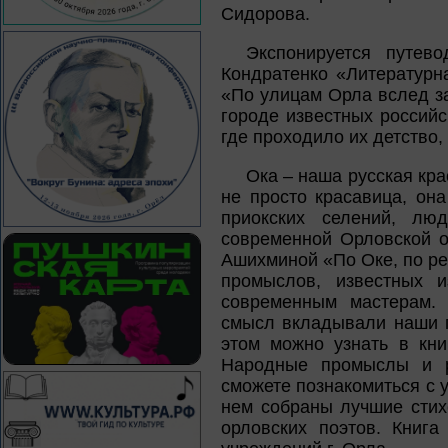
Сидорова.
Экспонируется путев
Кондратенко «Литературн
«По улицам Орла вслед з
городе известных российс
где проходило их детство,
Ока – наша русская кра
не просто красавица, он
приокских селений, лю
современной Орловской о
Ашихминой «По Оке, по р
промыслов, известных 
современным мастерам. 
смысл вкладывали наши п
этом можно узнать в кни
Народные промыслы и р
сможете познакомиться с
нем собраны лучшие сти
орловских поэтов. Книг