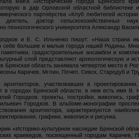
тала книга «Исторические города Брянского края
 которую в дар Орловской областной библиотеке 
ммерческого партнёрства «Клуб любителей истории 
 деятель, доктор сельскохозяйственных нау
но-технологического университета Александр Васил
ородков и Е. С. Ильченко пишут: «Наша страна им
в себе большие и малые города нашей Родины. Мно
 памятники, градостроительные ансамбли и компле
ьтурный слой представляют археологическую и ис
ов Брянская область занимала четвертое место в Ро
есены Карачев, Мглин, Почеп, Севск, Стародуб и Тр
 архитекторов, участвовавших в проектировании,
т в городах Брянской области, в нем есть имя В. 
лий Городков: проекты, постройки, живопись, гра
ильевич Городков. В альбоме-монографии прослеж
ствования архитектора, характеризуются наиболе
оектирования, графики, живописи и рисунка.
ерии «Историко-культурное наследие Брянской обла
нских краеведов, посвященный городам Карачев, П