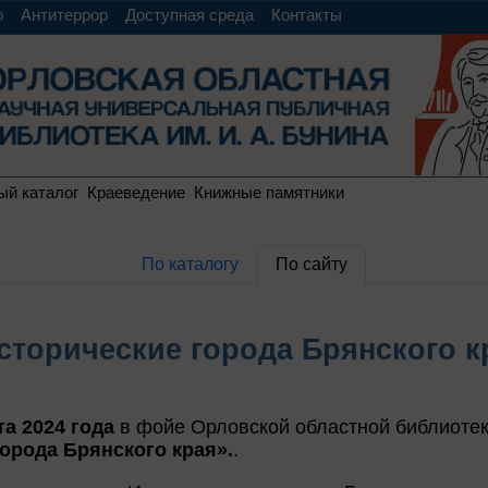
о
Антитеррор
Доступная среда
Контакты
ый каталог
Краеведение
Книжные памятники
По каталогу
По сайту
сторические города Брянского к
та 2024 года
в фойе Орловской областной библиотеки
орода Брянского края».
.