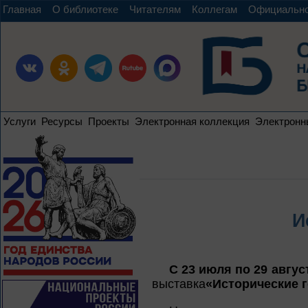
Главная
О библиотеке
Читателям
Коллегам
Официальн
Услуги
Ресурсы
Проекты
Электронная коллекция
Электронн
И
С 23 июля по 29 авгус
выставка
«Исторические г