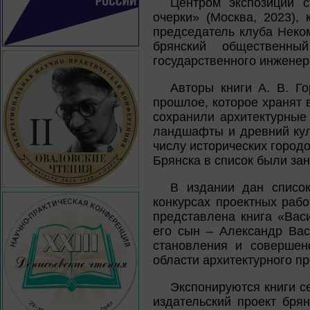
Центром экспозиции с
очерки» (Москва, 2023),
председатель клуба Неко
брянский общественный
государственного инженер
Авторы книги А. В. Г
прошлое, которое хранят 
сохранили архитектурные
ландшафты и древний кул
числу исторических город
Брянска в список были зан
В издании дан список
конкурсах проектных рабо
представлена книга «Васи
его сын – Александр Вас
становления и совершен
области архитектурного пр
Экспонируются книги с
издательский проект бря