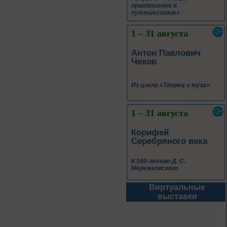
приглашение в
путешествие»
1 – 31 августа
Антон Павлович
Чехов
Из цикла «Творец и муза»
1 – 31 августа
Корифей
Серебряного века
К 160-летию Д. С.
Мережковского
Виртуальные
До конца года
выставки
Терроризм без масок