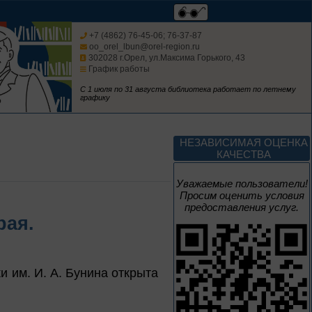
августа
Безопасным будет
путь!
+7 (4862) 76-45-06; 76-37-87
oo_orel_lbun@orel-region.ru
302028 г.Орел, ул.Максима Горького, 43
График работы
С 1 июля по 31 августа библиотека работает по летнему
графику
1 – 31 августа
Книги юбиляры 2026
Метаморфозы
НЕЗАВИСИМАЯ ОЦЕНКА
Пиноккио
КАЧЕСТВА
К 145-летию выхода книги
Карло Коллоди «Приключения
Уважаемые пользователи!
Пиноккио»
Просим оценить условия
предоставления услуг.
1 – 31 августа
рая.
Полёт над
столетиями
 им. И. А. Бунина открыта
460 лет основания города
Орла