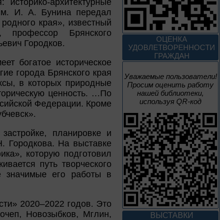
: историко-архитектурные
1 – 31 августа
им. И. А. Бунина передал
родного края», известный
Леонид Андреев:
к, профессор Брянского
взгляд из XXI века
ОЦЕНКА
ьевич Городков.
УДОВЛЕТВОРЕННОСТИ
ГРАЖДАН
еет богатое историческое
гие города Брянского края
Уважаемые пользователи!
ксы, в которых природные
Просим оценить работу
1 – 31 августа
торическую ценность. …По
нашей библиотеки,
используя QR-код
ссийской Федерации. Кроме
Новые книги – новые
убчевск».
знания
 застройке, планировке и
Книги из серии
«Военный дневник»
Н. Городкова. На выставке
фика», которую подготовил
ивается путь творческого
1 – 31 августа
е значимые его работы в
Грани души
сти» 2020–2022 годов. Это
К 155-летию со дня рождения
очеп, Новозыбков, Мглин,
ВЫСТАВКИ
Л. Н. Андреева