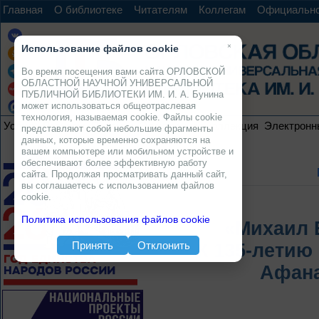
Главная
О библиотеке
Читателям
Коллегам
Официальн
×
Использование файлов cookie
Во время посещения вами сайта ОРЛОВСКОЙ
ОБЛАСТНОЙ НАУЧНОЙ УНИВЕРСАЛЬНОЙ
ПУБЛИЧНОЙ БИБЛИОТЕКИ ИМ. И. А. Бунина
может использоваться общеотраслевая
технология, называемая cookie. Файлы cookie
Услуги
Ресурсы
Проекты
Электронная коллекция
Электронн
представляют собой небольшие фрагменты
данных, которые временно сохраняются на
вашем компьютере или мобильном устройстве и
обеспечивают более эффективную работу
сайта. Продолжая просматривать данный сайт,
вы соглашаетесь с использованием файлов
cookie.
Политика использования файлов cookie
«Михаил 
Принять
Отклонить
К 135-летию
Афана