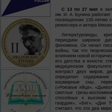
С 13 по 27 мая
в за
им. И. А. Бунина работает
посвященная 135-летию с
режиссера и актера Михаи
Литературоведы, кр
периодики широкое дис
феномена. Он начал писа
войны, так что творческ
влиянием новой историчес
его детства и юности: с
медицинском факультете
контраст двух миров, д
определил содержание
кошмарные сны, переп
(«Роковые яйца», «Дьяво
светлые грезы-воспомин
способных к высоким ч
гвардия», «Бег», «Дни Т
считают, что эти два мир