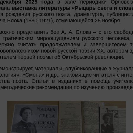
екабря 2025 года
в зале периодики Орловско
вана
выставка литературы «Рыцарь света и слов
я рождения русского поэта, драматурга, публицист
а Блока (1880-1921), отмечающейся 28 ноября.
ожно представить без А. А. Блока – с его свобод
 трагическим мироощущением русского человека, 
можно считать продолжателем и завершителем т
новоположником новой русской поэзии XX, автором 
дателем первой поэмы об Октябрьской революции.
емонстрирует материалы, опубликованные в журнал
ология», «Смена» и др., знакомящие читателя с ин
ства поэта. Статьи в изданиях в помощь учителю
т методические рекомендации по изучению произведен