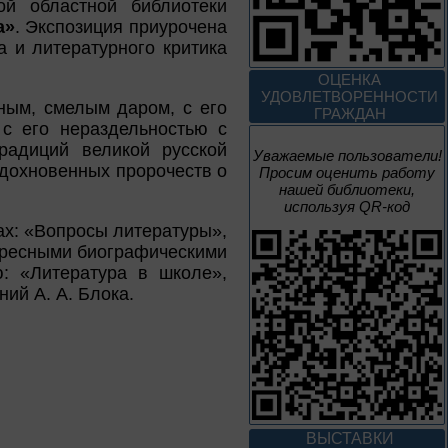
й областной библиотеки
3 – 17 августа
а»
. Экспозиция приурочена
а и литературного критика
Век Аполлинария
ОЦЕНКА
УДОВЛЕТВОРЕННОСТИ
ным, смелым даром, с его
К 170-летию со дня рождения
ГРАЖДАН
живописца
с его нераздельностью с
А. М. Васнецова
радиций великой русской
Уважаемые пользователи!
вдохновенных пророчеств о
Просим оценить работу
2 июня – 20
нашей библиотеки,
августа
используя QR-код
Человек и природа
ах: «Вопросы литературы»,
тересными биографическими
: «Литература в школе»,
ий А. А. Блока.
10 – 24 августа
Мгновения
95 лет со дня рождения
композитора Микаэла
ВЫСТАВКИ