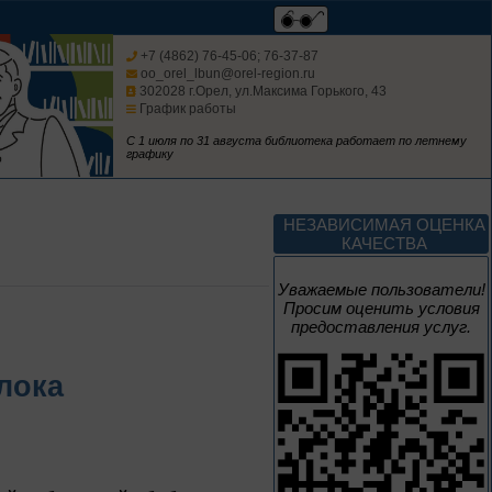
Мастера кисти:
галерея талантов
+7 (4862) 76-45-06; 76-37-87
oo_orel_lbun@orel-region.ru
302028 г.Орел, ул.Максима Горького, 43
График работы
Цикл выставок литературы
С 1 июля по 31 августа библиотека работает по летнему
графику
До конца года
Творец и муза
НЕЗАВИСИМАЯ ОЦЕНКА
КАЧЕСТВА
Цикл выставок литературы
Уважаемые пользователи!
Просим оценить условия
предоставления услуг.
4 – 14 августа
В борьбе против
Блока
нацизма мы были
вместе
Великая Победа народов
многонациональной страны