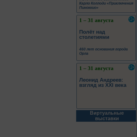
Карло Коллоди «Приключения
Пиноккио»
1 – 31 августа
Полёт над
столетиями
460 лет основания города
Орла
1 – 31 августа
Леонид Андреев:
взгляд из XXI века
Виртуальные
1 – 31 августа
выставки
Новые книги – новые
знания