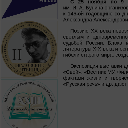
С 25 ноября по 9 д
им. И. А. Бунина организо
к 145-ой годовщине со дн
Александра Александрович
Поэзию XX века невозм
светлым и одновременно
судьбой России. Блока 
литературы XIX века и ос
гибели старого мира, соз
Экспозиция выставки д
«Свой», «Вестник МУ. Фил
фактами жизни и творче
«Русская речь» и др. даю