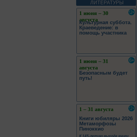
Леоновича Таривердиева
ЛИТЕРАТУРЫ
1 июня – 30
августа
Культурная суббота.
Краеведение: в
помощь участника
1 июня – 31
августа
Безопасным будет
путь!
1 – 31 августа
Книги юбиляры 2026
Метаморфозы
Пиноккио
К 145-летию выхода книги