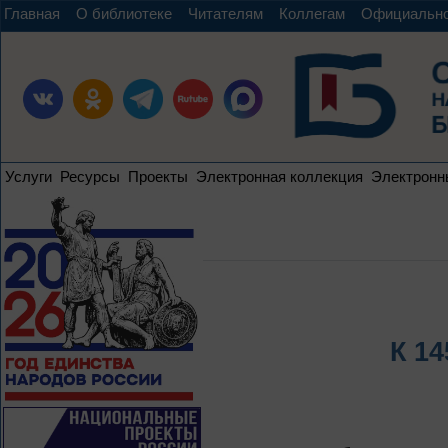
Главная
О библиотеке
Читателям
Коллегам
Официальн
Услуги
Ресурсы
Проекты
Электронная коллекция
Электронн
К 14