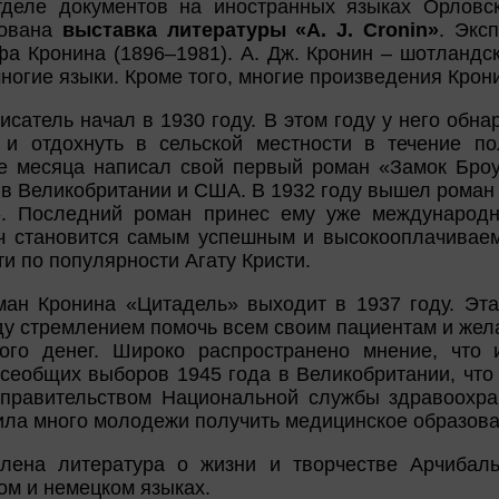
деле документов на иностранных языках Орловск
зована
выставка литературы «A. J. Cronin»
. Экс
 Кронина (1896–1981). А. Дж. Кронин – шотландск
ногие языки. Кроме того, многие произведения Крон
исатель начал в 1930 году. В этом году у него обн
 и отдохнуть в сельской местности в течение п
е месяца написал свой первый роман «Замок Броу
 в Великобритании и США. В 1932 году вышел роман 
». Последний роман принес ему уже международну
ч становится самым успешным и высокооплачиваем
и по популярности Агату Кристи.
ан Кронина «Цитадель» выходит в 1937 году. Эта
ду стремлением помочь всем своим пациентам и жел
ного денег. Широко распространено мнение, что 
сеобщих выборов 1945 года в Великобритании, что
правительством Национальной службы здравоохра
ила много молодежи получить медицинское образова
лена литература о жизни и творчестве Арчибаль
ом и немецком языках.