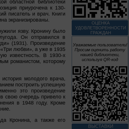
ой областной библиотеки
3 – 17 августа
позиция приурочена к 130-
ий писатель и врач. Книги
Век Аполлинария
ина экранизированы.
ОЦЕНКА
УДОВЛЕТВОРЕННОСТИ
аружили язву. Кронину было
К 170-летию со дня рождения
ГРАЖДАН
живописца
олугода. Он отправился в
А. М. Васнецова
ди» (1931). Произведение
Уважаемые пользователи!
«Три любви», а уже в 1935
Просим оценить работу
2 июня – 20
нашей библиотеки,
ю известность. В 1930-х
августа
используя QR-код
ым романистом, которому
Человек и природа
 история молодого врача,
анием построить успешную
именно это произведение
10 – 24 августа
 в свою очередь привело к
нения в 1948 году. Кроме
ние.
Мгновения
да Кронина, а также его
95 лет со дня рождения
композитора Микаэла
ВЫСТАВКИ