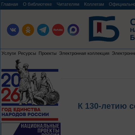
Главная
О библиотеке
Читателям
Коллегам
Официальн
Услуги
Ресурсы
Проекты
Электронная коллекция
Электронн
К 130-летию 