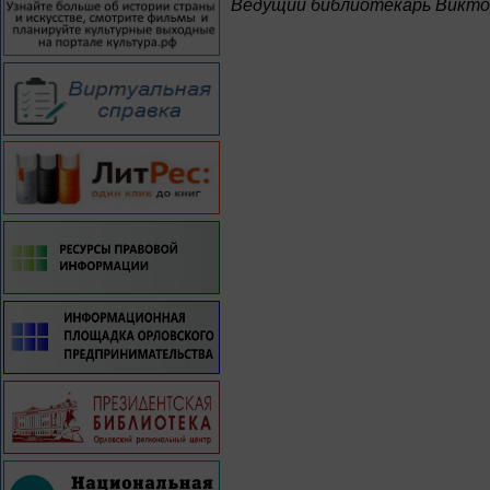
Ведущий библиотекарь Викто