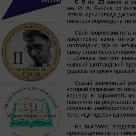
С 8 по 23 июля
в от
им. И. А. Бунина органи
летию Арчибальда Джозефа
писателя переведены на м
Свой творческий путь п
предписано взять отпуск
Шотландию, где за четыр
сразу стало бестселлером
– «Звезды смотрят вниз
бывший шотландский вра
удалось на время превзойт
Самый знаменитый ром
который разрывается меж
карьеру и заработать м
повлияло на результаты в
созданию лейбористским 
того, «Цитадель» вдохнов
На выставке представ
произведения на английск