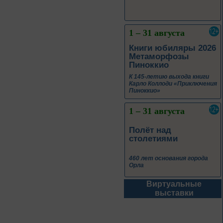
1 – 31 августа
Книги юбиляры 2026
Метаморфозы
Пиноккио
К 145-летию выхода книги
Карло Коллоди «Приключения
Пиноккио»
1 – 31 августа
Полёт над
столетиями
460 лет основания города
Орла
Виртуальные
1 – 31 августа
выставки
Леонид Андреев:
взгляд из XXI века