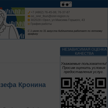
Мастера кисти:
галерея талантов
+7 (4862) 76-45-06; 76-37-87
oo_orel_lbun@orel-region.ru
302028 г.Орел, ул.Максима Горького, 43
График работы
Цикл выставок литературы
С 1 июля по 31 августа библиотека работает по летнему
графику
До конца года
Творец и муза
НЕЗАВИСИМАЯ ОЦЕНКА
КАЧЕСТВА
Цикл выставок литературы
Уважаемые пользователи!
Просим оценить условия
предоставления услуг.
4 – 14 августа
В борьбе против
озефа Кронина
нацизма мы были
вместе
Великая Победа народов
многонациональной страны