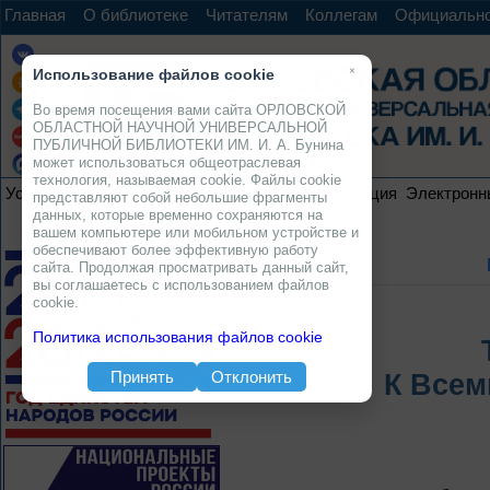
Главная
О библиотеке
Читателям
Коллегам
Официальн
×
Использование файлов cookie
Во время посещения вами сайта ОРЛОВСКОЙ
ОБЛАСТНОЙ НАУЧНОЙ УНИВЕРСАЛЬНОЙ
ПУБЛИЧНОЙ БИБЛИОТЕКИ ИМ. И. А. Бунина
может использоваться общеотраслевая
технология, называемая cookie. Файлы cookie
Услуги
Ресурсы
Проекты
Электронная коллекция
Электронн
представляют собой небольшие фрагменты
данных, которые временно сохраняются на
вашем компьютере или мобильном устройстве и
обеспечивают более эффективную работу
сайта. Продолжая просматривать данный сайт,
вы соглашаетесь с использованием файлов
cookie.
Политика использования файлов cookie
Принять
Отклонить
К Всем