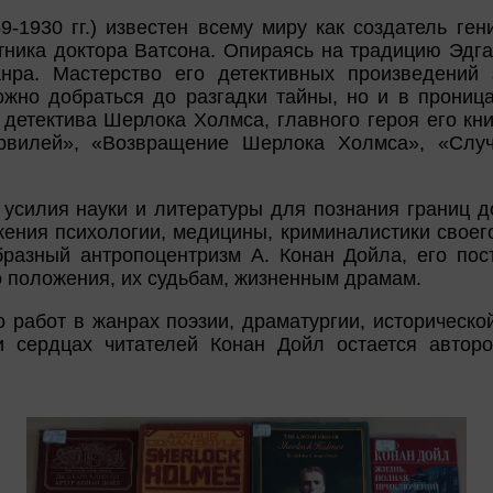
9-1930 гг.) известен всему миру как создатель г
тника доктора Ватсона. Опираясь на традицию Эдг
анра. Мастерство его детективных произведений 
ожно добраться до разгадки тайны, но и в проница
детектива Шерлока Холмса, главного героя его кн
рвилей», «Возвращение Шерлока Холмса», «Случ
усилия науки и литературы для познания границ д
жения психологии, медицины, криминалистики своег
разный антропоцентризм А. Конан Дойла, его по
 положения, их судьбам, жизненным драмам.
 работ в жанрах поэзии, драматургии, историческо
и сердцах читателей Конан Дойл остается автор