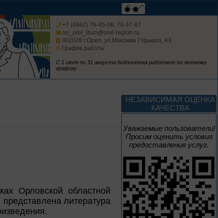
Леонид Андреев:
взгляд из XXI века
+7 (4862) 76-45-06; 76-37-87
oo_orel_lbun@orel-region.ru
302028 г.Орел, ул.Максима Горького, 43
График работы
С 1 июля по 31 августа библиотека работает по летнему
графику
1 – 31 августа
Новые книги – новые
НЕЗАВИСИМАЯ ОЦЕНКА
знания
КАЧЕСТВА
Книги из серии
Уважаемые пользователи!
«Военный дневник»
Просим оценить условия
предоставления услуг.
1 – 31 августа
Грани души
ках Орловской областной
К 155-летию со дня рождения
й представлена литература
Л. Н. Андреева
оизведения.