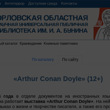
о
Антитеррор
Доступная среда
Контакты
ый каталог
Краеведение
Книжные памятники
По каталогу
По сайту
«Arthur Conan Doyle» (12+)
4 года
в отделе документов на иностранных язы
на работает
выставка «Arthur Conan Doyle»
. На не
зыках о жизни и творчестве писателя, а также его пр