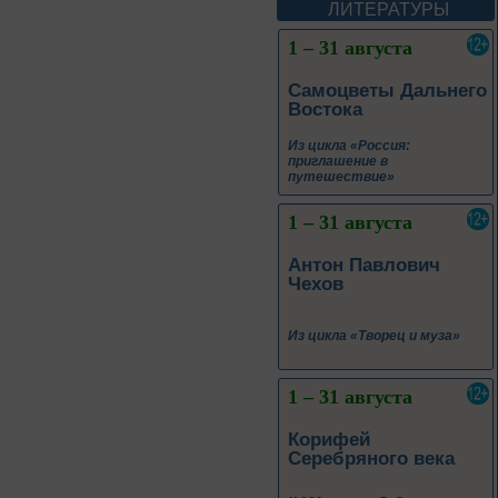
путешествие»
ЛИТЕРАТУРЫ
1 – 31 августа
Антон Павлович
Чехов
Из цикла «Творец и муза»
1 – 31 августа
Корифей
Серебряного века
К 160-летию Д. С.
Мережковского
До конца года
Терроризм без масок