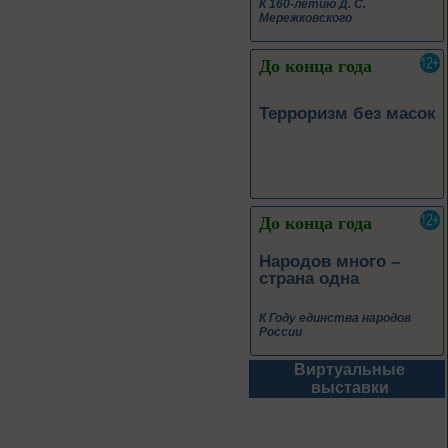
До конца года
Народов много –
страна одна
К Году единства народов
России
До конца года
Покорители неба:
знаменитые
юбиляры
Виртуальные
До конца года
выставки
Музыка единства