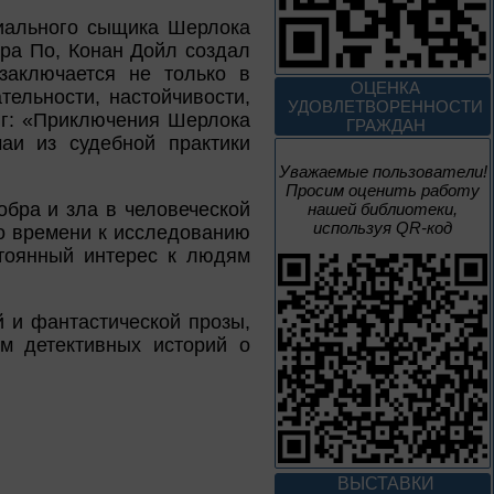
1 – 31 августа
ениального сыщика Шерлока
ара По, Конан Дойл создал
Волшебный мир
заключается не только в
сказок И. Я.
ОЦЕНКА
Билибина
тельности, настойчивости,
УДОВЛЕТВОРЕННОСТИ
иг: «Приключения Шерлока
ГРАЖДАН
Из цикла «Мастера кисти:
аи из судебной практики
галерея талантов»
Уважаемые пользователи!
Просим оценить работу
1 – 31 августа
обра и зла в человеческой
нашей библиотеки,
Фаина Раневская:
используя QR-код
о времени к исследованию
искусство быть
стоянный интерес к людям
собой
К 130-летию Ф. Г. Раневской
й и фантастической прозы,
ом детективных историй о
1 – 31 августа
Самоцветы Дальнего
Востока
Из цикла «Россия:
приглашение в
ВЫСТАВКИ