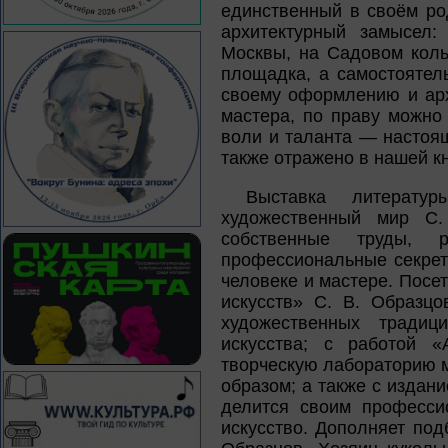
единственный в своём ро
архитектурный замысел:
Москвы, на Садовом коль
площадка, а самостоятел
своему оформлению и арх
мастера, по праву можно
воли и таланта — настоящ
также отражено в нашей к
Выставка литерату
художественный мир С.
собственные труды, 
профессиональные секрет
человеке и мастере. Посе
искусств» С. В. Образцо
художественных традиц
искусства; с работой «
творческую лабораторию м
образом; а также с издан
делится своим професси
искусство. Дополняет по