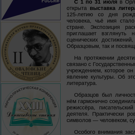
С 1 по 31 июля
в Орло
открыта
выставка литер
125-летию со дня рож
человека, чьё имя стал
стране. Экспозиция рас
приглашает взглянуть 
сценических достижений
Образцовым, так и посвящ
На протяжении десяти
связано с Государственн
учреждением, которое он
явление культуры. Об эт
литература.
Образцов был личност
нём гармонично соединили
режиссёра, писательски
деятеля. Практически ро
символов — человеком, су
Особого внимания засл