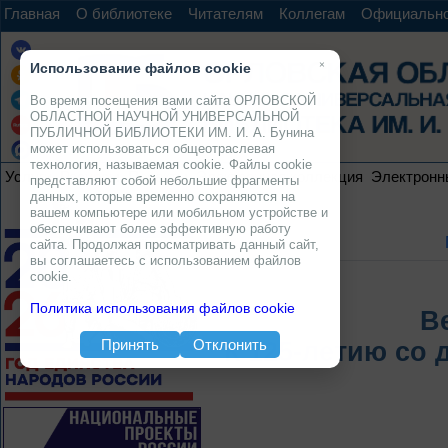
Главная
О библиотеке
Читателям
Коллегам
Официальн
×
Использование файлов cookie
Во время посещения вами сайта ОРЛОВСКОЙ
ОБЛАСТНОЙ НАУЧНОЙ УНИВЕРСАЛЬНОЙ
ПУБЛИЧНОЙ БИБЛИОТЕКИ ИМ. И. А. Бунина
может использоваться общеотраслевая
технология, называемая cookie. Файлы cookie
Услуги
Ресурсы
Проекты
Электронная коллекция
Электронн
представляют собой небольшие фрагменты
данных, которые временно сохраняются на
вашем компьютере или мобильном устройстве и
обеспечивают более эффективную работу
сайта. Продолжая просматривать данный сайт,
вы соглашаетесь с использованием файлов
cookie.
Политика использования файлов cookie
В
Принять
Отклонить
К 125-летию со 