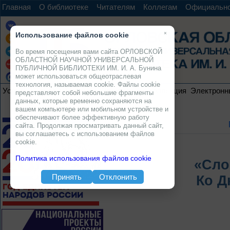
Главная
О библиотеке
Читателям
Коллегам
Официальн
×
Использование файлов cookie
Во время посещения вами сайта ОРЛОВСКОЙ
ОБЛАСТНОЙ НАУЧНОЙ УНИВЕРСАЛЬНОЙ
ПУБЛИЧНОЙ БИБЛИОТЕКИ ИМ. И. А. Бунина
может использоваться общеотраслевая
технология, называемая cookie. Файлы cookie
Услуги
Ресурсы
Проекты
Электронная коллекция
Электронн
представляют собой небольшие фрагменты
данных, которые временно сохраняются на
вашем компьютере или мобильном устройстве и
обеспечивают более эффективную работу
сайта. Продолжая просматривать данный сайт,
вы соглашаетесь с использованием файлов
cookie.
Политика использования файлов cookie
«Сло
Принять
Отклонить
Ко Д