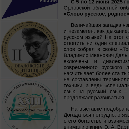
С 5 по 12 июня 2025 г
Орловской областной биб
«Слово русское, родное
Величайшая загадка язы
и незаметен, как дыхание
русском языке? На этот 
ответить ни один специал
слов собрал в своём «То
Владимир Иванович Даль. 
включены и диалекти
современного русского 
насчитывает более ста ты
не составлены терминоло
техники, а ведь «специа
язык. И русский язык –
продолжает развиваться.
На выставке подобрана
Догадаться нетрудно: о я
о его богатстве и взаимо
вниманию книгу Э. А. Вар