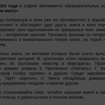
023 года
в отделе абонемента образовательных ус
м книгу»
.
да литература и кино уже не противостоят в борьб
олняют и обогащают друг друга, книга и кино не
ерпают свое вдохновение из прекрасных книг, ожив
м – интересное занятие. Просмотр фильма по литер
мчивого и внимательного чтения книги, но порой 
му.
лены книги, по мотивам которых были сняты кул
оветских авторов: М. Шолохова «Они сражались за 
я», М. Булгакова «Мастер и Маргарита». Прои
е премии: романы З. Прилепина «Обитель», Г. Ях
ограф глобус пропил» и другие. Среди зарубеж
. Тартт «Щегол», С. Кинга «Кладбище домашн
д кукушкиным гнездом» и многие другие.
е ограничивайте себя: читайте хорошие книги и с
и пользу, и удовольствие в полном объеме.