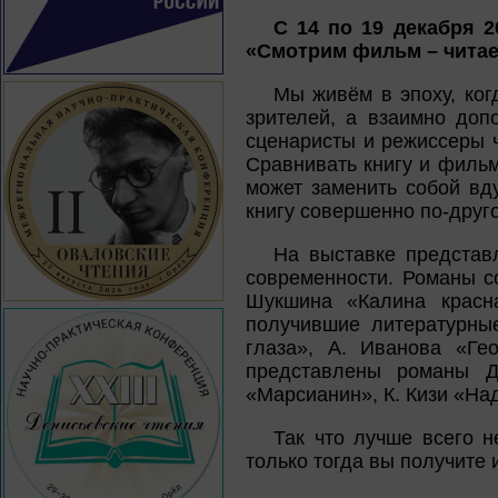
С 14 по 19 декабря 2
«Смотрим фильм – читае
Мы живём в эпоху, ког
зрителей, а взаимно доп
сценаристы и режиссеры ч
Сравнивать книгу и филь
может заменить собой вду
книгу совершенно по-друго
На выставке представ
современности. Романы с
Шукшина «Калина красна
получившие литературны
глаза», А. Иванова «Ге
представлены романы Д
«Марсианин», К. Кизи «На
Так что лучше всего н
только тогда вы получите 