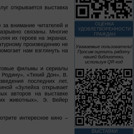
луг открывается выставка
2 июня – 20
августа
Человек и природа
ОЦЕНКА
е за внимание читателей и
УДОВЛЕТВОРЕННОСТИ
разрывно связаны. Многие
ГРАЖДАН
ляя их героев на экранах.
атурному произведению не
Уважаемые пользователи!
помогает нам взглянуть на
Просим оценить работу
10 – 24 августа
нашей библиотеки,
используя QR-код
ьтовые фильмы и сериалы
Мгновения
Родину», «Тихий Дон», В.
зведения последних лет,
95 лет со дня рождения
композитора Микаэла
иной «Зулейха открывает
Леоновича Таривердиева
ных авторов на выставке
их животных», Э. Вейер
1 июня – 30
августа
Культурная суббота.
Краеведение: в
мотрите интересное кино –
помощь участника
ВЫСТАВКИ