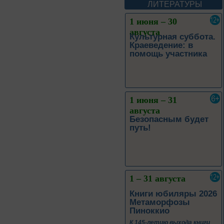
ЛИТЕРАТУРЫ
1 июня – 31
августа
Безопасным будет
путь!
1 – 31 августа
Книги юбиляры 2026
Метаморфозы
Пиноккио
К 145-летию выхода книги
Карло Коллоди «Приключения
Пиноккио»
1 – 31 августа
Полёт над
столетиями