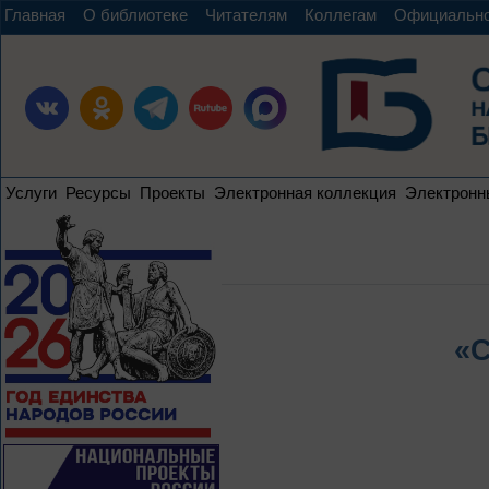
Главная
О библиотеке
Читателям
Коллегам
Официальн
Услуги
Ресурсы
Проекты
Электронная коллекция
Электронн
«С