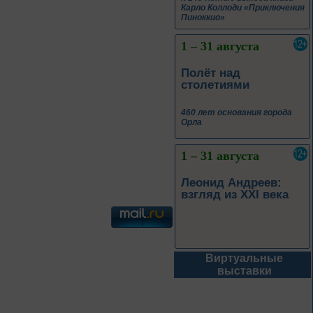
460 лет основания города
Орла
1 – 31 августа
Леонид Андреев:
взгляд из XXI века
1 – 31 августа
Новые книги – новые
знания
Книги из серии
«Военный дневник»
Виртуальные
1 – 31 августа
выставки
Грани души