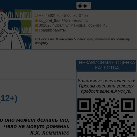
До конца года
Творец и муза
+7 (4862) 76-45-06; 76-37-87
oo_orel_lbun@orel-region.ru
302028 г.Орел, ул.Максима Горького, 43
График работы
Цикл выставок литературы
С 1 июля по 31 августа библиотека работает по летнему
графику
4 – 14 августа
В борьбе против
НЕЗАВИСИМАЯ ОЦЕНКА
нацизма мы были
КАЧЕСТВА
вместе
Великая Победа народов
Уважаемые пользователи!
многонациональной страны
Просим оценить условия
предоставления услуг.
12+)
3 – 17 августа
Век Аполлинария
о оно может делать то,
К 170-летию со дня рождения
чего не могут романы.
живописца
К.Х. Хеммингс
А. М. Васнецова