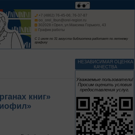
Мастера кисти:
галерея талантов
+7 (4862) 76-45-06; 76-37-87
oo_orel_lbun@orel-region.ru
302028 г.Орел, ул.Максима Горького, 43
График работы
Цикл выставок литературы
С 1 июля по 31 августа библиотека работает по летнему
графику
До конца года
Творец и муза
НЕЗАВИСИМАЯ ОЦЕНКА
КАЧЕСТВА
Цикл выставок литературы
Уважаемые пользователи!
Просим оценить условия
предоставления услуг.
4 – 14 августа
рганах книг»
В борьбе против
лиофил»
нацизма мы были
вместе
Великая Победа народов
многонациональной страны