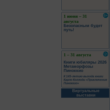
1 июня – 31
августа
Безопасным будет
путь!
1 – 31 августа
Книги юбиляры 2026
Метаморфозы
Пиноккио
К 145-летию выхода книги
Карло Коллоди «Приключения
Пиноккио»
Виртуальные
1 – 31 августа
выставки
Полёт над
столетиями