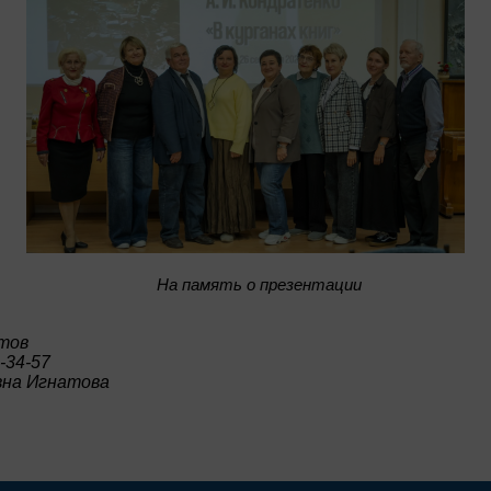
На память о презентации
тов
-34-57
на Игнатова