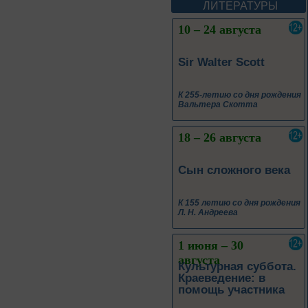
Леоновича Таривердиева
ЛИТЕРАТУРЫ
10 – 24 августа
Sir Walter Scott
К 255-летию со дня рождения
Вальтера Скотта
18 – 26 августа
Сын сложного века
К 155 летию со дня рождения
Л. Н. Андреева
1 июня – 30
августа
Культурная суббота.
Краеведение: в
помощь участника