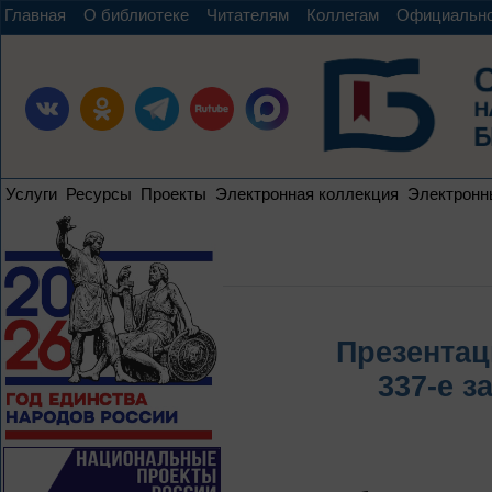
Главная
О библиотеке
Читателям
Коллегам
Официальн
Услуги
Ресурсы
Проекты
Электронная коллекция
Электронн
Презентац
337-е 