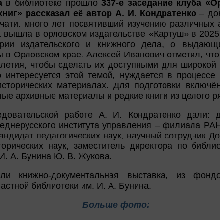
а
в библиотеке прошло
337-е заседание клуба «
книг» рассказал её автор А. И. Кондратенко
– док
чати, много лет посвятивший изучению различных 
а вышла в орловском издательстве «Картуш» в 2025
ории издательского и книжного дела, о выдающ
 в Орловском крае. Алексей Иванович отметил, что
илетия, чтобы сделать их доступными для широкой 
о интересуется этой темой, нуждается в процессе
исторических материалах. Для подготовки включё
ые архивные материалы и редкие книги из целого р
довательской работе А. И. Кондратенко дали: д
реднерусского института управления – филиала РА
андидат педагогических наук, научный сотрудник До
торических наук, заместитель директора по библи
И. А. Бунина Ю. В. Жукова.
ли книжно-документальная выставка, из фондо
стной библиотеки им. И. А. Бунина.
Больше фото: