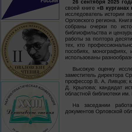
26 сентября 2025 год
своей книге
«В курганах 
исследователь истории пе
Орловского региона. Книг
собраны очерки по ист
библиофильства и цензуры
работы за полтора десят
тех, кто профессиональн
пособиях, монографиях, 
использованы разнообразн
Высокую оценку иссле
заместитель директора С
профессор В. А. Ливцов; к
Д. Крылова; кандидат ис
областной библиотеки им. 
На заседании работа
документов Орловской обла