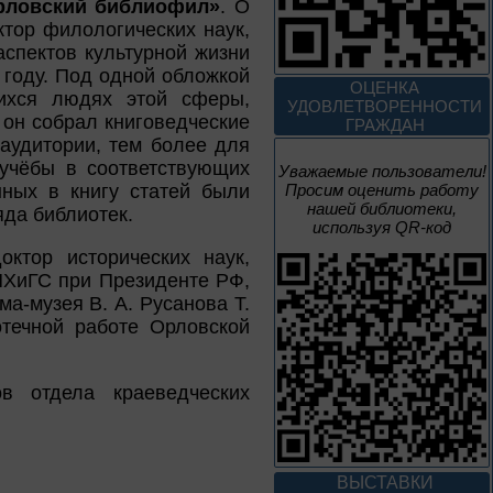
Орловский библиофил»
. О
3 – 17 августа
тор филологических наук,
аспектов культурной жизни
Век Аполлинария
 году. Под одной обложкой
ОЦЕНКА
ихся людях этой сферы,
УДОВЛЕТВОРЕННОСТИ
 он собрал книговедческие
К 170-летию со дня рождения
ГРАЖДАН
живописца
аудитории, тем более для
А. М. Васнецова
 учёбы в соответствующих
Уважаемые пользователи!
нных в книгу статей были
Просим оценить работу
2 июня – 20
нашей библиотеки,
яда библиотек.
августа
используя QR-код
Человек и природа
октор исторических наук,
НХиГС при Президенте РФ,
ма-музея В. А. Русанова Т.
отечной работе Орловской
10 – 24 августа
в отдела краеведческих
Мгновения
95 лет со дня рождения
композитора Микаэла
ВЫСТАВКИ