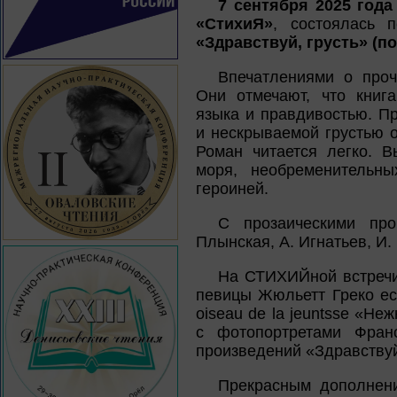
7 сентября 2025 года
«СтихиЯ»
, состоялась п
«Здравствуй, грусть» (
Впечатлениями о проч
Они отмечают, что книг
языка и правдивостью. П
и нескрываемой грустью 
Роман читается легко. 
моря, необременительны
героиней.
С прозаическими про
Плынская, А. Игнатьев, И.
На СТИХИЙной встречи 
певицы Жюльетт Греко ес
oiseau de la jeuntsse «Н
с фотопортретами Фран
произведений «Здравствуй
Прекрасным дополнени