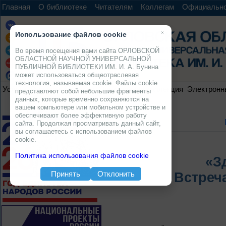
Главная
О библиотеке
Читателям
Коллегам
Официальн
×
Использование файлов cookie
Во время посещения вами сайта ОРЛОВСКОЙ
ОБЛАСТНОЙ НАУЧНОЙ УНИВЕРСАЛЬНОЙ
ПУБЛИЧНОЙ БИБЛИОТЕКИ ИМ. И. А. Бунина
может использоваться общеотраслевая
технология, называемая cookie. Файлы cookie
Услуги
Ресурсы
Проекты
Электронная коллекция
Электронн
представляют собой небольшие фрагменты
данных, которые временно сохраняются на
вашем компьютере или мобильном устройстве и
обеспечивают более эффективную работу
сайта. Продолжая просматривать данный сайт,
вы соглашаетесь с использованием файлов
cookie.
Политика использования файлов cookie
«З
Принять
Отклонить
Встреч