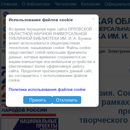
Главная
О библиотеке
Читателям
Коллегам
Официальн
×
Использование файлов cookie
Во время посещения вами сайта ОРЛОВСКОЙ
ОБЛАСТНОЙ НАУЧНОЙ УНИВЕРСАЛЬНОЙ
ПУБЛИЧНОЙ БИБЛИОТЕКИ ИМ. И. А. Бунина
может использоваться общеотраслевая
технология, называемая cookie. Файлы cookie
Услуги
Ресурсы
Проекты
Электронная коллекция
Электронн
представляют собой небольшие фрагменты
данных, которые временно сохраняются на
вашем компьютере или мобильном устройстве и
обеспечивают более эффективную работу
сайта. Продолжая просматривать данный сайт,
вы соглашаетесь с использованием файлов
cookie.
Политика использования файлов cookie
«Поэзия. Со
Принять
Отклонить
Встреча в рамка
пр
творческого