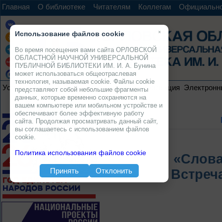
Главная
О библиотеке
Читателям
Коллегам
Официальн
×
Использование файлов cookie
Во время посещения вами сайта ОРЛОВСКОЙ
ОБЛАСТНОЙ НАУЧНОЙ УНИВЕРСАЛЬНОЙ
ПУБЛИЧНОЙ БИБЛИОТЕКИ ИМ. И. А. Бунина
может использоваться общеотраслевая
технология, называемая cookie. Файлы cookie
Услуги
Ресурсы
Проекты
Электронная коллекция
Электронн
представляют собой небольшие фрагменты
данных, которые временно сохраняются на
вашем компьютере или мобильном устройстве и
обеспечивают более эффективную работу
сайта. Продолжая просматривать данный сайт,
вы соглашаетесь с использованием файлов
cookie.
Политика использования файлов cookie
«Слова
Принять
Отклонить
Встреч