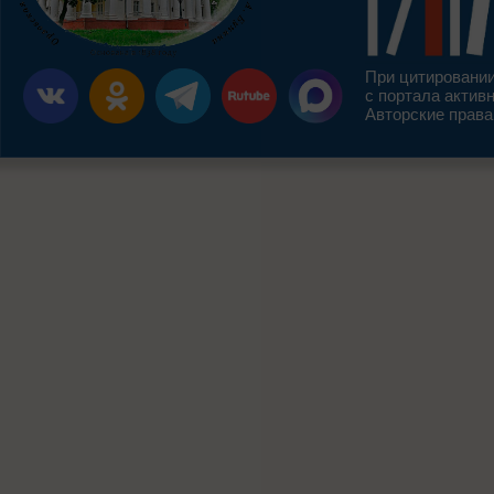
При цитировании
с портала актив
Авторские права