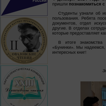
пришли
познакомиться с
Студенты узнали об ис
пользования. Ребята пос
документов, отдел иску
другие. В отделах сотруд
которые предоставляет ка
В итоге знакомства 
«Бунинки». Мы надеемся,
интересных книг!
З