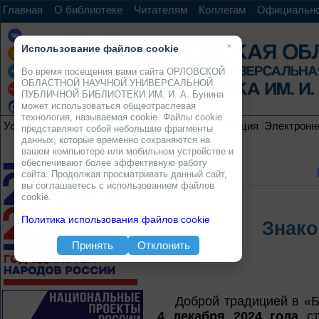
Главная
О библиотеке
Читателям
Коллегам
Официальн
×
Использование файлов cookie
Во время посещения вами сайта ОРЛОВСКОЙ
ОБЛАСТНОЙ НАУЧНОЙ УНИВЕРСАЛЬНОЙ
ПУБЛИЧНОЙ БИБЛИОТЕКИ ИМ. И. А. Бунина
может использоваться общеотраслевая
технология, называемая cookie. Файлы cookie
Услуги
Ресурсы
Проекты
Электронная коллекция
Электронн
представляют собой небольшие фрагменты
данных, которые временно сохраняются на
вашем компьютере или мобильном устройстве и
обеспечивают более эффективную работу
сайта. Продолжая просматривать данный сайт,
вы соглашаетесь с использованием файлов
cookie.
Политика использования файлов cookie
Знако
Принять
Отклонить
Доброй традицией в «Б
4 декабря 2024 года
ст