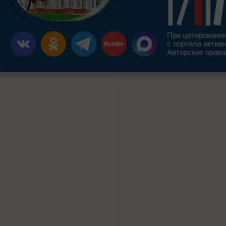
При цитировании
с портала актив
Авторские права