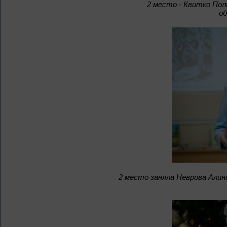
2 место - Квитко Пол
о
2 место заняла Неврова Алин