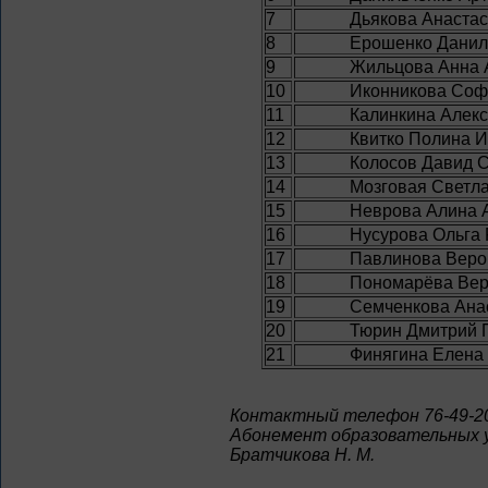
7
Дьякова Анаста
8
Ерошенко Данил
9
Жильцова Анна 
10
Иконникова Соф
11
Калинкина Алек
12
Квитко Полина 
13
Колосов Давид 
14
Мозговая Светл
15
Неврова Алина 
16
Нусурова Ольга
17
Павлинова Веро
18
Пономарёва Вер
19
Семченкова Ана
20
Тюрин Дмитрий 
21
Финягина Елена
Контактный телефон 76-49-2
Абонемент образовательных 
Братчикова Н. М.