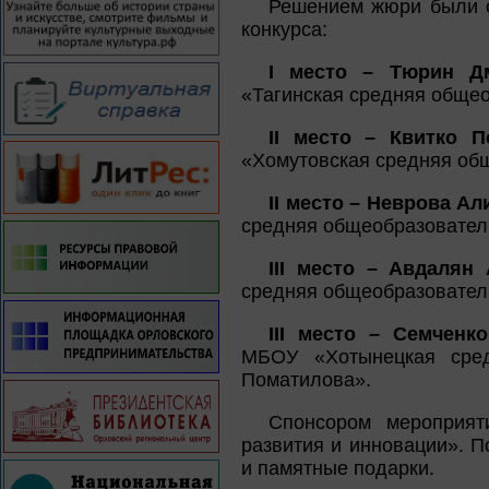
Решением жюри были 
конкурса:
I место – Тюрин Д
«Тагинская средняя обще
II место – Квитко 
«Хомутовская средняя об
II место – Неврова А
средняя общеобразователь
III место – Авдалян
средняя общеобразователь
III место – Семченк
МБОУ «Хотынецкая сред
Поматилова».
Спонсором мероприят
развития и инновации». 
и памятные подарки.