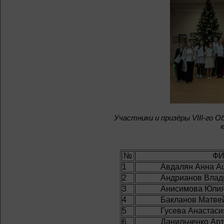
Участники и призёры VIII-го 
№
ФИ
1
Авдалян Анна А
2
Андрианов Влад
3
Анисимова Юли
4
Бакланов Матве
5
Гусева Анастаси
6
Данильченко Ар