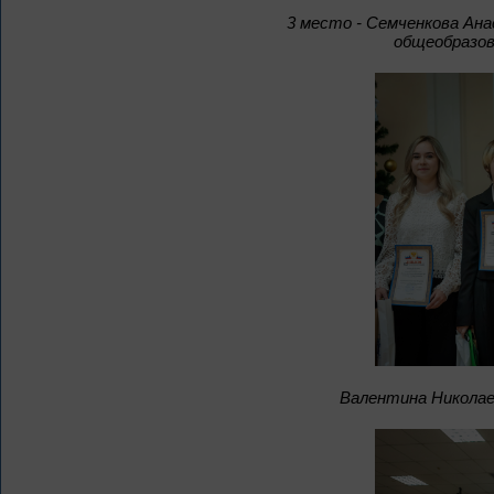
3 место - Семченкова Ан
общеобразов
Валентина Николае