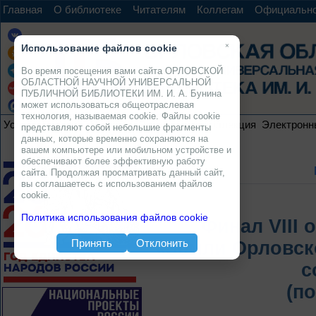
Главная
О библиотеке
Читателям
Коллегам
Официальн
×
Использование файлов cookie
Во время посещения вами сайта ОРЛОВСКОЙ
ОБЛАСТНОЙ НАУЧНОЙ УНИВЕРСАЛЬНОЙ
ПУБЛИЧНОЙ БИБЛИОТЕКИ ИМ. И. А. Бунина
может использоваться общеотраслевая
технология, называемая cookie. Файлы cookie
Услуги
Ресурсы
Проекты
Электронная коллекция
Электронн
представляют собой небольшие фрагменты
данных, которые временно сохраняются на
вашем компьютере или мобильном устройстве и
обеспечивают более эффективную работу
сайта. Продолжая просматривать данный сайт,
вы соглашаетесь с использованием файлов
cookie.
Политика использования файлов cookie
Финал VIII 
Принять
Отклонить
«Земли Орловск
с
(по