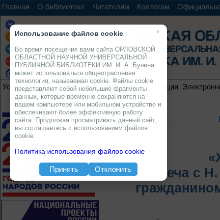
Главная
О библиотеке
Читателям
Коллегам
Официальн
×
Использование файлов cookie
Во время посещения вами сайта ОРЛОВСКОЙ
ОБЛАСТНОЙ НАУЧНОЙ УНИВЕРСАЛЬНОЙ
ПУБЛИЧНОЙ БИБЛИОТЕКИ ИМ. И. А. Бунина
может использоваться общеотраслевая
технология, называемая cookie. Файлы cookie
Услуги
Ресурсы
Проекты
Электронная коллекция
Электронн
представляют собой небольшие фрагменты
данных, которые временно сохраняются на
вашем компьютере или мобильном устройстве и
обеспечивают более эффективную работу
сайта. Продолжая просматривать данный сайт,
вы соглашаетесь с использованием файлов
cookie.
Политика использования файлов cookie
«
Принять
Отклонить
Встреча с Н
гражданином