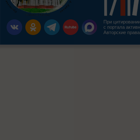
При цитировании
с портала актив
Авторские права