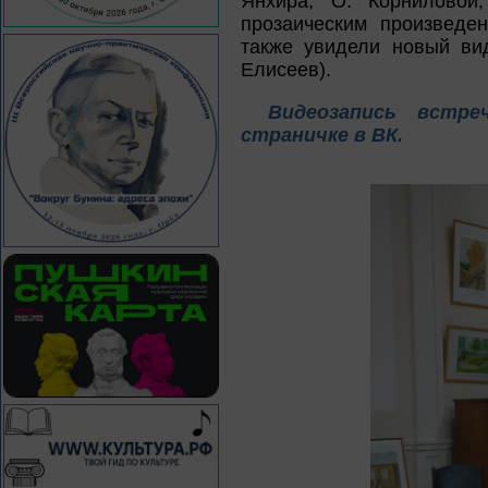
Янхира, О. Корниловой
прозаическим произведе
также увидели новый вид
Елисеев).
Видеозапись встр
страничке в ВК.