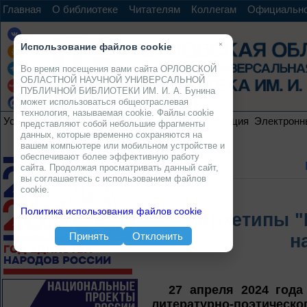
Главная
О библиотеке
Читателям
Коллегам
Официальн
×
Использование файлов cookie
Во время посещения вами сайта ОРЛОВСКОЙ
ОБЛАСТНОЙ НАУЧНОЙ УНИВЕРСАЛЬНОЙ
ПУБЛИЧНОЙ БИБЛИОТЕКИ ИМ. И. А. Бунина
может использоваться общеотраслевая
технология, называемая cookie. Файлы cookie
Услуги
Ресурсы
Проекты
Электронная коллекция
Электронн
представляют собой небольшие фрагменты
данных, которые временно сохраняются на
вашем компьютере или мобильном устройстве и
обеспечивают более эффективную работу
сайта. Продолжая просматривать данный сайт,
вы соглашаетесь с использованием файлов
cookie.
Политика использования файлов cookie
«Архетипы "
Принять
Отклонить
н
27 апреля 2024 года
литературно-поэтическо