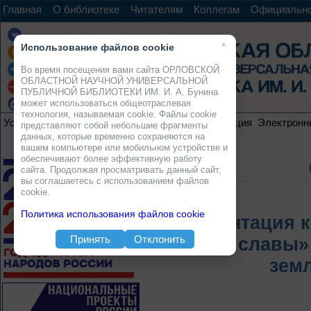
Главная
О библиотеке
Читателям
Коллегам
Официальн
×
Использование файлов cookie
Во время посещения вами сайта ОРЛОВСКОЙ
ОБЛАСТНОЙ НАУЧНОЙ УНИВЕРСАЛЬНОЙ
ПУБЛИЧНОЙ БИБЛИОТЕКИ ИМ. И. А. Бунина
может использоваться общеотраслевая
технология, называемая cookie. Файлы cookie
Услуги
Ресурсы
Проекты
Электронная коллекция
Электронн
представляют собой небольшие фрагменты
данных, которые временно сохраняются на
вашем компьютере или мобильном устройстве и
обеспечивают более эффективную работу
сайта. Продолжая просматривать данный сайт,
вы соглашаетесь с использованием файлов
cookie.
Политика использования файлов cookie
Презентация к
Принять
Отклонить
воинской славы»
земл