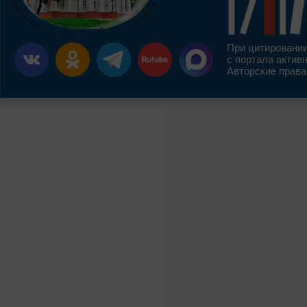
При цитировании
с портала актив
Авторские права