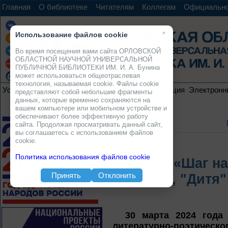
Главная
О библиотеке
Читателям
Коллегам
Официальн
×
Использование файлов cookie
Во время посещения вами сайта ОРЛОВСКОЙ
ОБЛАСТНОЙ НАУЧНОЙ УНИВЕРСАЛЬНОЙ
ПУБЛИЧНОЙ БИБЛИОТЕКИ ИМ. И. А. Бунина
может использоваться общеотраслевая
технология, называемая cookie. Файлы cookie
Услуги
Ресурсы
Проекты
Электронная коллекция
Электронн
представляют собой небольшие фрагменты
данных, которые временно сохраняются на
вашем компьютере или мобильном устройстве и
обеспечивают более эффективную работу
сайта. Продолжая просматривать данный сайт,
вы соглашаетесь с использованием файлов
cookie.
Политика использования файлов cookie
Клуб «Шаг на
Принять
Отклонить
"Отец", "Дитя"
30 марта 2024 года
в
литературно-поэтическо