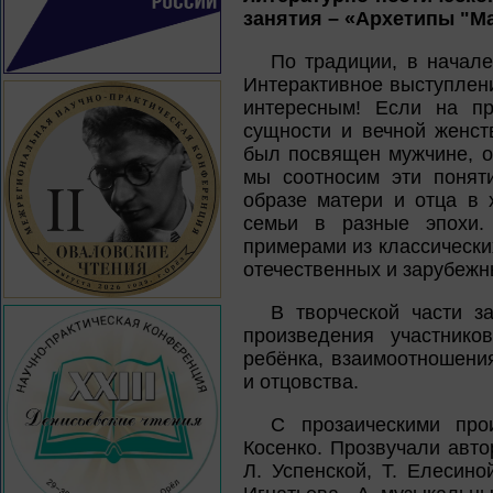
занятия – «Архетипы "Ма
По традиции, в начале
Интерактивное выступлени
интересным! Если на п
сущности и вечной женст
был посвящен мужчине, от
мы соотносим эти понят
образе матери и отца в 
семьи в разные эпохи.
примерами из классическ
отечественных и зарубежн
В творческой части за
произведения участнико
ребёнка, взаимоотношени
и отцовства.
С прозаическими про
Косенко. Прозвучали авто
Л. Успенской, Т. Елесино