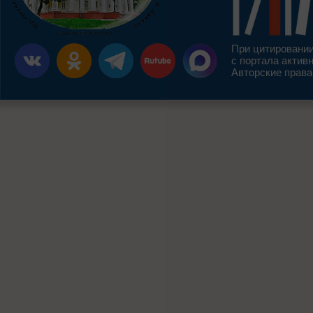
При цитировании
с портала актив
Авторские права