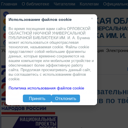
Главная
О библиотеке
Читателям
Коллегам
Официальн
×
Использование файлов cookie
Во время посещения вами сайта ОРЛОВСКОЙ
ОБЛАСТНОЙ НАУЧНОЙ УНИВЕРСАЛЬНОЙ
ПУБЛИЧНОЙ БИБЛИОТЕКИ ИМ. И. А. Бунина
может использоваться общеотраслевая
технология, называемая cookie. Файлы cookie
Услуги
Ресурсы
Проекты
Электронная коллекция
Электронн
представляют собой небольшие фрагменты
данных, которые временно сохраняются на
вашем компьютере или мобильном устройстве и
обеспечивают более эффективную работу
сайта. Продолжая просматривать данный сайт,
вы соглашаетесь с использованием файлов
cookie.
Политика использования файлов cookie
Образовательн
Принять
Отклонить
Интенсив по т