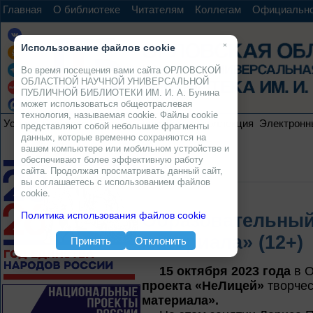
Главная
О библиотеке
Читателям
Коллегам
Официальн
×
Использование файлов cookie
Во время посещения вами сайта ОРЛОВСКОЙ
ОБЛАСТНОЙ НАУЧНОЙ УНИВЕРСАЛЬНОЙ
ПУБЛИЧНОЙ БИБЛИОТЕКИ ИМ. И. А. Бунина
может использоваться общеотраслевая
технология, называемая cookie. Файлы cookie
Услуги
Ресурсы
Проекты
Электронная коллекция
Электронн
представляют собой небольшие фрагменты
данных, которые временно сохраняются на
вашем компьютере или мобильном устройстве и
обеспечивают более эффективную работу
сайта. Продолжая просматривать данный сайт,
вы соглашаетесь с использованием файлов
cookie.
Политика использования файлов cookie
Образовательный
материала» (12+)
Принять
Отклонить
15 октября 2023 года
в О
проекта «НеЛицей»
творчес
материала».