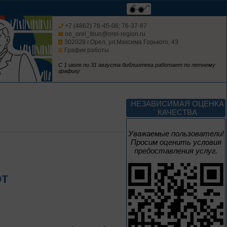
Творец и муза
+7 (4862) 76-45-06; 76-37-87
oo_orel_lbun@orel-region.ru
302028 г.Орел, ул.Максима Горького, 43
График работы
Цикл выставок литературы
С 1 июля по 31 августа библиотека работает по летнему
графику
4 – 14 августа
В борьбе против
нацизма мы были
НЕЗАВИСИМАЯ ОЦЕНКА
вместе
КАЧЕСТВА
Великая Победа народов
Уважаемые пользователи!
многонациональной страны
Просим оценить условия
предоставления услуг.
3 – 17 августа
от
Век Аполлинария
К 170-летию со дня рождения
живописца
А. М. Васнецова