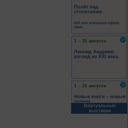
460 лет основания города
Орла
1 – 31 августа
Леонид Андреев:
взгляд из XXI века
1 – 31 августа
Новые книги – новые
знания
Книги из серии
«Военный дневник»
Виртуальные
1 – 31 августа
выставки
Грани души