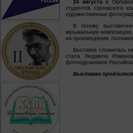
24 августa
в Орловско
студентов Орловского к
художественные фотографи
В основу выставочно
музыкальную композицию,
на произведения, положен
Выставка сложилась ка
стала Людмила Романов
фотохудожников Российск
Выставка продлится 