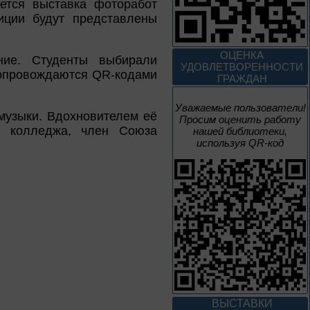
ется выставка фоторабот
2 июня – 20
иции будут представлены
августа
Человек и природа
ОЦЕНКА
ние. Студенты выбирали
УДОВЛЕТВОРЕННОСТИ
сопровождаются QR-кодами
ГРАЖДАН
Уважаемые пользователи!
 музыки. Вдохновителем её
Просим оценить работу
10 – 24 августа
ь колледжа, член Союза
нашей библиотеки,
используя QR-код
Мгновения
95 лет со дня рождения
композитора Микаэла
Леоновича Таривердиева
1 июня – 30
августа
Культурная суббота.
Краеведение: в
помощь участника
ВЫСТАВКИ