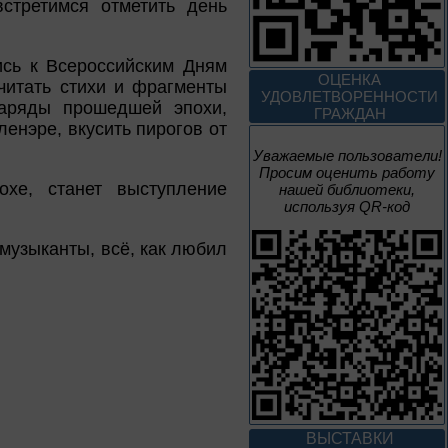
стретимся отметить день
10 – 24 августа
ись к Всероссийским Дням
Мгновения
ОЦЕНКА
читать стихи и фрагменты
УДОВЛЕТВОРЕННОСТИ
наряды прошедшей эпохи,
95 лет со дня рождения
ГРАЖДАН
композитора Микаэла
енэре, вкусить пирогов от
Леоновича Таривердиева
Уважаемые пользователи!
Просим оценить работу
1 июня – 30
хе, станет выступление
нашей библиотеки,
августа
Культурная суббота.
используя QR-код
Краеведение: в
помощь участника
музыканты, всё, как любил
1 июня – 31
августа
Безопасным будет
путь!
ВЫСТАВКИ