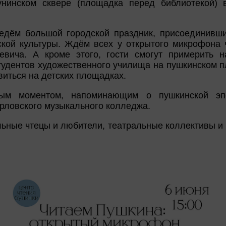
инском сквере (площадка перед библиотекой) в
ведём большой городской праздник, присоединивш
ской культуры. Ждём всех у открытого микрофона 
евича. А кроме этого, гости смогут примерить 
удентов художественного училища на пушкинском пл
иться на детских площадках.
ым моментом, напоминающим о пушкинской эпо
рловского музыкального колледжа.
ьные чтецы и любители, театральные коллективы и 