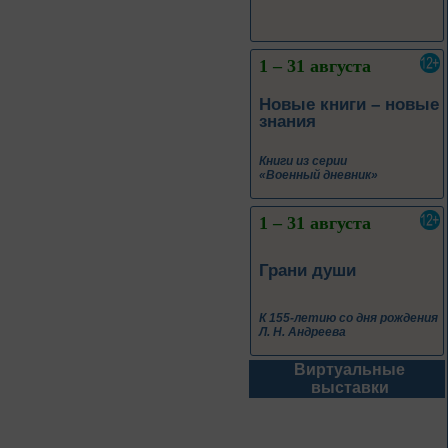
1 – 31 августа
Новые книги – новые
знания
Книги из серии
«Военный дневник»
1 – 31 августа
Грани души
К 155-летию со дня рождения
Л. Н. Андреева
Виртуальные
1 – 31 августа
выставки
Волшебный мир
сказок И. Я.
Билибина