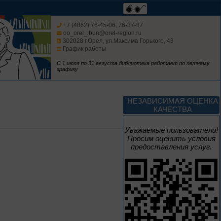
В борьбе против
нацизма мы были
+7 (4862) 76-45-06; 76-37-87
вместе
oo_orel_lbun@orel-region.ru
302028 г.Орел, ул.Максима Горького, 43
Великая Победа народов
График работы
многонациональной страны
С 1 июля по 31 августа библиотека работает по летнему
графику
3 – 17 августа
Век Аполлинария
НЕЗАВИСИМАЯ ОЦЕНКА
КАЧЕСТВА
К 170-летию со дня рождения
живописца
Уважаемые пользователи!
А. М. Васнецова
Просим оценить условия
предоставления услуг.
2 июня – 20
августа
Человек и природа