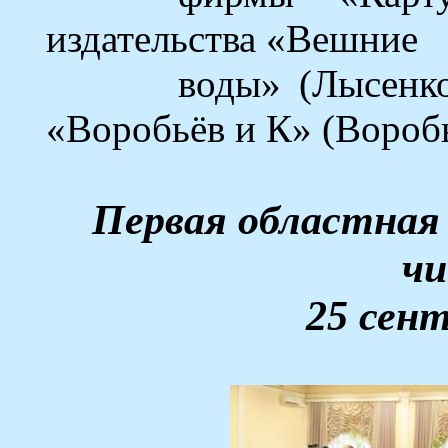
издательства «Вешние
воды» (Лысенко
«Воробьёв и
К
» (Воробь
Первая областная
ч
25 сент