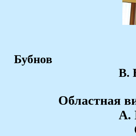
Бубнов
В. 
Областная ви
А.