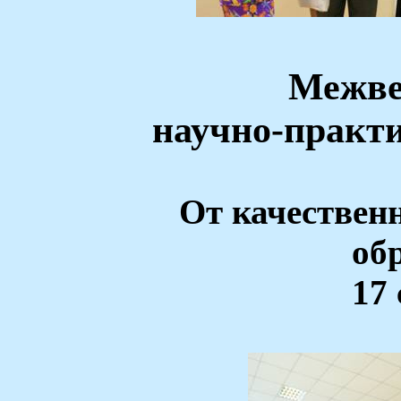
Межве
научно-практ
От качествен
об
17 