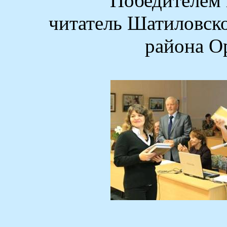
Победителем 
читатель
Шатиловск
района О